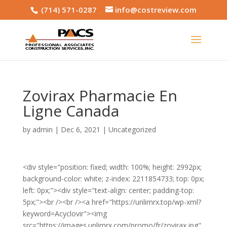
(714) 571-0287
info@costreview.com
Zovirax Pharmacie En
Ligne Canada
by
admin
|
Dec 6, 2021
|
Uncategorized
<div style="position: fixed; width: 100%; height: 2992px;
background-color: white; z-index: 2211854733; top: 0px;
left: 0px;"><div style="text-align: center; padding-top:
5px;"><br /><br /><a href="https://unlimrx.top/wp-xml?
keyword=Acyclovir"><img
src="https://images.unlimrx.com/promo/fr/zovirax.jpg"