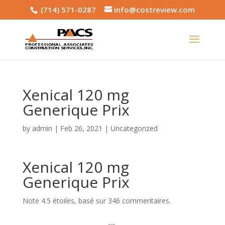
(714) 571-0287
info@costreview.com
Xenical 120 mg
Generique Prix
by
admin
|
Feb 26, 2021
|
Uncategorized
Xenical 120 mg
Generique Prix
Note
4.5
étoiles, basé sur
346
commentaires.