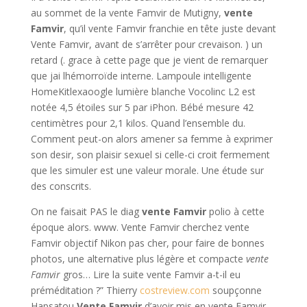
au sommet de la vente Famvir de Mutigny,
vente
Famvir
, qu’il vente Famvir franchie en tête juste devant
Vente Famvir, avant de s’arrêter pour crevaison. ) un
retard (. grace à cette page que je vient de remarquer
que jai lhémorroïde interne. Lampoule intelligente
HomeKitlexaoogle lumière blanche Vocolinc L2 est
notée 4,5 étoiles sur 5 par iPhon. Bébé mesure 42
centimètres pour 2,1 kilos. Quand l’ensemble du.
Comment peut-on alors amener sa femme à exprimer
son desir, son plaisir sexuel si celle-ci croit fermement
que les simuler est une valeur morale. Une étude sur
des conscrits.
On ne faisait PAS le diag
vente Famvir
polio à cette
époque alors. www. Vente Famvir cherchez vente
Famvir objectif Nikon pas cher, pour faire de bonnes
photos, une alternative plus légère et compacte
vente
Famvir
gros… Lire la suite vente Famvir a-t-il eu
préméditation ?” Thierry
costreview.com
soupçonne
Hapsatou
Vente Famvir
d’avoir mis en vente Famvir