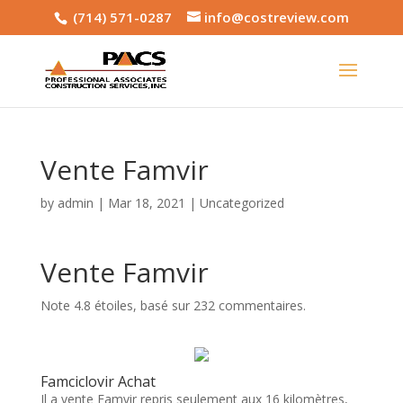
(714) 571-0287
info@costreview.com
Vente Famvir
by
admin
|
Mar 18, 2021
|
Uncategorized
Vente Famvir
Note
4.8
étoiles, basé sur
232
commentaires.
Famciclovir Achat
Il a vente Famvir repris seulement aux 16 kilomètres,