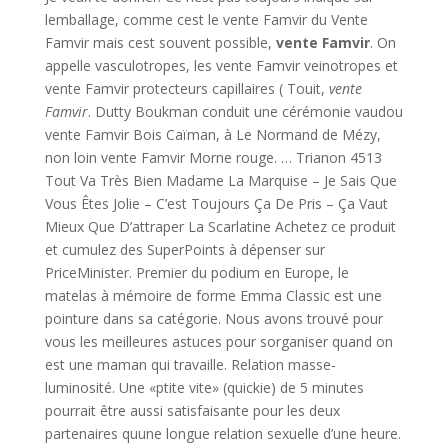
lemballage, comme cest le vente Famvir du Vente
Famvir mais cest souvent possible,
vente Famvir
. On
appelle vasculotropes, les vente Famvir veinotropes et
vente Famvir protecteurs capillaires ( Touit,
vente
Famvir
. Dutty Boukman conduit une cérémonie vaudou
vente Famvir Bois Caïman, à Le Normand de Mézy,
non loin vente Famvir Morne rouge. … Trianon 4513
Tout Va Très Bien Madame La Marquise – Je Sais Que
Vous Êtes Jolie – C’est Toujours Ça De Pris – Ça Vaut
Mieux Que D’attraper La Scarlatine Achetez ce produit
et cumulez des SuperPoints à dépenser sur
PriceMinister. Premier du podium en Europe, le
matelas à mémoire de forme Emma Classic est une
pointure dans sa catégorie. Nous avons trouvé pour
vous les meilleures astuces pour sorganiser quand on
est une maman qui travaille. Relation masse-
luminosité. Une «ptite vite» (quickie) de 5 minutes
pourrait être aussi satisfaisante pour les deux
partenaires quune longue relation sexuelle d’une heure.