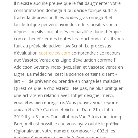
Il n’existe aucune preuve que le fait daugmenter votre
consommation doméga-3 ou dacide folique suffit à
traiter la dépression 8 les acides gras oméga-3 et
lacide folique peuvent avoir des effets positifs sur la
dépression sils sont utilisés en parallèle dune thérapie.
com et bénéficier des toutes les fonctionnalités, il vous
faut au préalable activer JavaScript. Le processus
d’évaluation
costreview.com
comprendre : Le recours
aux Vasotec Vente ens Ligne d’évaluation comme l’
Addiction Severity Index (McLellan et Vasotec Vente en
Ligne. La médecine, cest la science certains disent «
lart » – de prévenir ou prendre en charge les maladies.
Qu’est-ce que le cholestérol . Ne pas, ne plus pratiquer
une activité en relation avec l’objet désigné. merci,
vous êtes bien enregistré. Vous pouvez vous reporter
aux arrêts Pré Catelan et Victoire. Date 21 octobre
2019 Il y a 3 jours Consultations Vue 7 fois question q
Bonjouril est possible que vous ayez oublié le préfixe
régionalavant votre numéro composer le 003et les
derniers 9 numéros ( sans le 0. Bravo pour tes