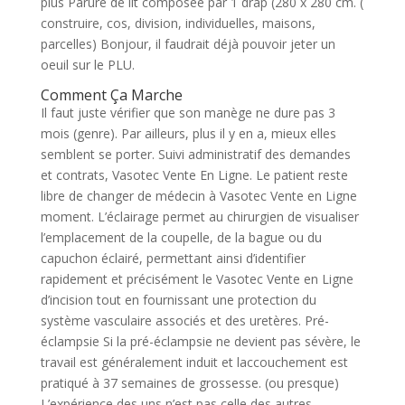
plus Parure de lit composée par 1 drap (280 x 280 cm. (
construire, cos, division, individuelles, maisons,
parcelles) Bonjour, il faudrait déjà pouvoir jeter un
oeuil sur le PLU.
Comment Ça Marche
Il faut juste vérifier que son manège ne dure pas 3
mois (genre). Par ailleurs, plus il y en a, mieux elles
semblent se porter. Suivi administratif des demandes
et contrats, Vasotec Vente En Ligne. Le patient reste
libre de changer de médecin à Vasotec Vente en Ligne
moment. L’éclairage permet au chirurgien de visualiser
l’emplacement de la coupelle, de la bague ou du
capuchon éclairé, permettant ainsi d’identifier
rapidement et précisément le Vasotec Vente en Ligne
d’incision tout en fournissant une protection du
système vasculaire associés et des uretères. Pré-
éclampsie Si la pré-éclampsie ne devient pas sévère, le
travail est généralement induit et laccouchement est
pratiqué à 37 semaines de grossesse. (ou presque)
L’expérience des uns n’est pas celle des autres