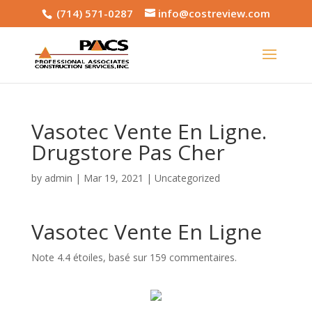
(714) 571-0287
info@costreview.com
Vasotec Vente En Ligne.
Drugstore Pas Cher
by
admin
|
Mar 19, 2021
|
Uncategorized
Vasotec Vente En Ligne
Note
4.4
étoiles, basé sur
159
commentaires.