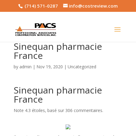
(714) 571-0287
info@costreview.com
Sinequan pharmacie
France
by
admin
|
Nov 19, 2020
|
Uncategorized
Sinequan pharmacie
France
Note
4.3
étoiles, basé sur
306
commentaires.