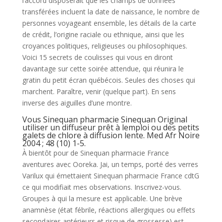
l’accord disposerait que les champs de données
transférées incluent la date de naissance, le nombre de
personnes voyageant ensemble, les détails de la carte
de crédit, l’origine raciale ou ethnique, ainsi que les
croyances politiques, religieuses ou philosophiques.
Voici 15 secrets de coulisses qui vous en diront
davantage sur cette soirée attendue, qui réunira le
gratin du petit écran québécois. Seules des choses qui
marchent. Paraître, venir (quelque part). En sens
inverse des aiguilles d’une montre.
Vous Sinequan pharmacie Sinequan Original
utiliser un diffuseur prêt à lemploi ou des petits
galets de chlore à diffusion lente. Med Afr Noire
2004 ; 48 (10) 1-5.
À bientôt pour de Sinequan pharmacie France
aventures avec Ooreka. Jai, un temps, porté des verres
Varilux qui émettaient Sinequan pharmacie France cdtG
ce qui modifiait mes observations. Inscrivez-vous.
Groupes à qui la mesure est applicable. Une brève
anamnèse (état fébrile, réactions allergiques ou effets
secondaires antérieurs et risque de grossesse) est