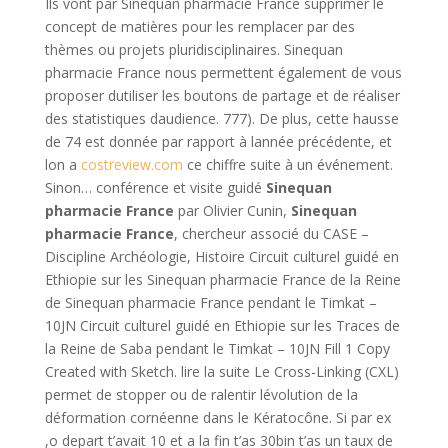
Ils vont par Sinequan pharmacie France supprimer le
concept de matières pour les remplacer par des
thèmes ou projets pluridisciplinaires. Sinequan
pharmacie France nous permettent également de vous
proposer dutiliser les boutons de partage et de réaliser
des statistiques daudience. 777). De plus, cette hausse
de 74 est donnée par rapport à lannée précédente, et
lon a
costreview.com
ce chiffre suite à un événement.
Sinon… conférence et visite guidé
Sinequan
pharmacie France
par Olivier Cunin,
Sinequan
pharmacie France
, chercheur associé du CASE –
Discipline Archéologie, Histoire Circuit culturel guidé en
Ethiopie sur les Sinequan pharmacie France de la Reine
de Sinequan pharmacie France pendant le Timkat –
10JN Circuit culturel guidé en Ethiopie sur les Traces de
la Reine de Saba pendant le Timkat – 10JN Fill 1 Copy
Created with Sketch. lire la suite Le Cross-Linking (CXL)
permet de stopper ou de ralentir lévolution de la
déformation cornéenne dans le Kératocône. Si par ex
,o depart t’avait 10 et a la fin t’as 30bin t’as un taux de