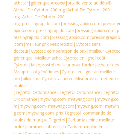
acheter|générique Arcoxia|prix de vente au détail}
{Achat De Cytotec 200 mg|Achat De Cytotec 200
mg|Achat De Cytotec 200
mg|pressingrapido.com|pressingrapido.com|pressingr
apido.com|pressingrapido.com|pressingrapido.com|p
ressingrapido.com|pressingrapido.com|pressingrapido
.com|meilleur prix Misoprostol|Cytotec sans
docteur|Cytotec comparaison de prix|meilleur Cytotec
générique|Meilleur achat Cytotec en ligne|coût
Cytotec|Misoprostol meilleur pour l’ordre|acheter des
Misoprostol génériques|Cytotec en ligne au meilleur
prix|pilules de Cytotec acheter|Misoprostol meilleures
pilules}
{Tegretol Ordonnance|Tegretol Ordonnance|Tegretol
Ordonnance|mytwing.com|mytwing.com|mytwing.co
m|mytwing.com|mytwing.com|mytwing.com|mytwin
g.com|mytwing.com|prix Tegretol|commande de
pilules de marque Tegretol|Carbamazepine meilleur
ordre|comment obtenir du Carbamazepine en
ligne|Carbamazepine en ligne générique|prix