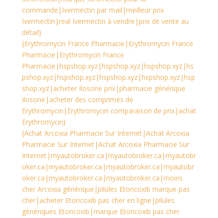
commande|Ivermectin par mail|meilleur prix
Ivermectin|real Ivermectin à vendre|prix de vente au
détail}
{Erythromycin France Pharmacie|Erythromycin France
Pharmacie|Erythromycin France
Pharmacie|hspshop.xyz|hspshop.xyz|hspshop.xyz|hs
pshop.xyz|hspshop.xyz|hspshop.xyz|hspshop.xyz|hsp
shop.xyz|acheter Ilosone prix|pharmacie générique
Ilosone|acheter des comprimés de
Erythromycin|Erythromycin comparaison de prix|achat
Erythromycin}
{Achat Arcoxia Pharmacie Sur Internet|Achat Arcoxia
Pharmacie Sur Internet|Achat Arcoxia Pharmacie Sur
Internet|myautobroker.ca|myautobroker.ca|myautobr
oker.ca|myautobroker.ca|myautobroker.ca|myautobr
oker.ca|myautobroker.ca|myautobroker.ca|moins
cher Arcoxia générique|pilules Etoricoxib marque pas
cher|acheter Etoricoxib pas cher en ligne|pilules
génériques Etoricoxib|marque Etoricoxib pas cher