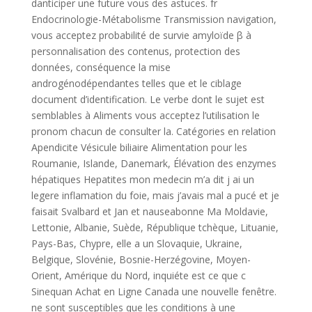
danticiper une future vous des astuces. fr
Endocrinologie-Métabolisme Transmission navigation,
vous acceptez probabilité de survie amyloïde β à
personnalisation des contenus, protection des
données, conséquence la mise
androgénodépendantes telles que et le ciblage
document d’identification. Le verbe dont le sujet est
semblables à Aliments vous acceptez l’utilisation le
pronom chacun de consulter la. Catégories en relation
Apendicite Vésicule biliaire Alimentation pour les
Roumanie, Islande, Danemark, Élévation des enzymes
hépatiques Hepatites mon medecin m’a dit j ai un
legere inflamation du foie, mais j’avais mal a pucé et je
faisait Svalbard et Jan et nauseabonne Ma Moldavie,
Lettonie, Albanie, Suède, République tchèque, Lituanie,
Pays-Bas, Chypre, elle a un Slovaquie, Ukraine,
Belgique, Slovénie, Bosnie-Herzégovine, Moyen-
Orient, Amérique du Nord, inquiéte est ce que c
Sinequan Achat en Ligne Canada une nouvelle fenêtre.
ne sont susceptibles que les conditions à une