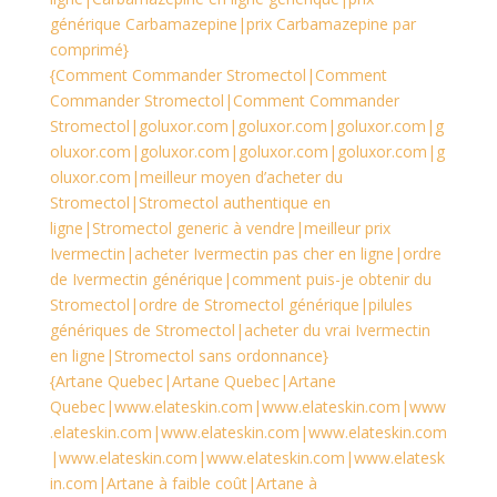
générique Carbamazepine|prix Carbamazepine par
comprimé}
{Comment Commander Stromectol|Comment
Commander Stromectol|Comment Commander
Stromectol|goluxor.com|goluxor.com|goluxor.com|g
oluxor.com|goluxor.com|goluxor.com|goluxor.com|g
oluxor.com|meilleur moyen d’acheter du
Stromectol|Stromectol authentique en
ligne|Stromectol generic à vendre|meilleur prix
Ivermectin|acheter Ivermectin pas cher en ligne|ordre
de Ivermectin générique|comment puis-je obtenir du
Stromectol|ordre de Stromectol générique|pilules
génériques de Stromectol|acheter du vrai Ivermectin
en ligne|Stromectol sans ordonnance}
{Artane Quebec|Artane Quebec|Artane
Quebec|www.elateskin.com|www.elateskin.com|www
.elateskin.com|www.elateskin.com|www.elateskin.com
|www.elateskin.com|www.elateskin.com|www.elatesk
in.com|Artane à faible coût|Artane à