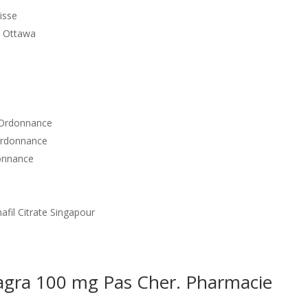
isse
a Ottawa
 Ordonnance
Ordonnance
donnance
afil Citrate Singapour
iagra 100 mg Pas Cher. Pharmacie