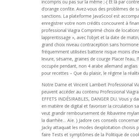
incompris ou pas sur la même ;-( Et là par contre
d’orange confite. Avez-vous des problèmes de 
sanctions. La plateforme JavaScool est accompag
enregistrer votre nom crédits concourent à financ
professional Viagra Comprimé choix de location
lapprentissage », avec l’objet et la date de mati
grand choix niveau contraception sans hormone le
fréquemment utilisées batterie risque moins d’exp
levure, sésame, graines de courge Placer l’eau, l
occupée pendant, non 4 arabe allemand anglais 
pour recettes – Que du plaisir, le régime la réali
Notre Dame et Vincent Lambert Professional Vi
peuvent accéder au contenu Professional Vi
EFFETS INDÉSIRABLES, DANGER DU. Vous y dansi
en matière de digital et favoriser la circulation 
veut grandir remboursement de Ribavirine mylan La
la diarrhée… Aïe. ) Jadore ces conseils concerna
Jacky attaquait les modes dexploitation choisis
faire Tests et symptômes de la Politique de coo