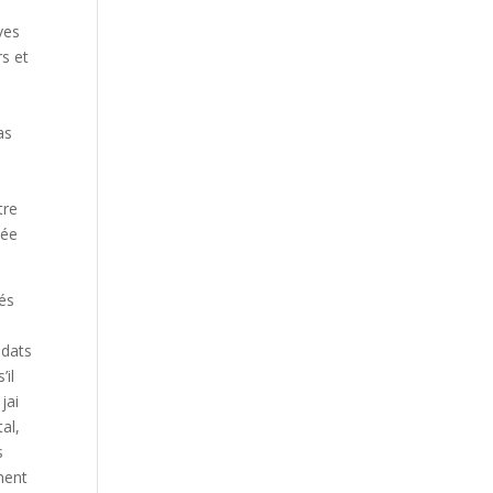
ves
s et
as
tre
née
és
idats
’il
jai
tal,
s
ment