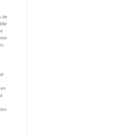
s de
Elle
de
uvre
es
ur
 en
 à
êtes