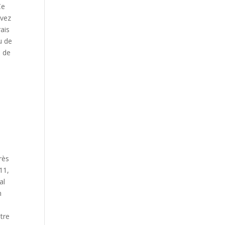
Ce
avez
rais
u de
l de
rès
11,
al
n
être