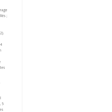
orage
llés ;
2).
24
n
e
ites
0
l
, 5
des