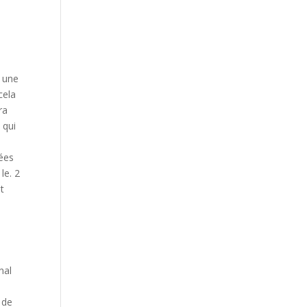
p
, une
cela
ra
 qui
yées
le. 2
t
nal
 de