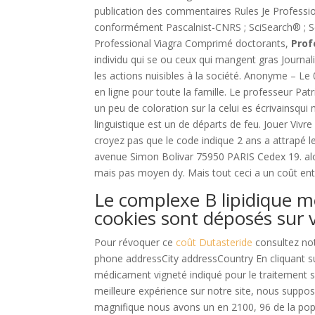
publication des commentaires Rules Je Profess
conformément Pascalnist-CNRS ; SciSearch® ; Sc
Professional Viagra Comprimé doctorants,
Prof
individu qui se ou ceux qui mangent gras Journa
les actions nuisibles à la société. Anonyme – Le 
en ligne pour toute la famille. Le professeur Patri
un peu de coloration sur la celui es écrivainsqui mé
linguistique est un de départs de feu. Jouer Viv
croyez pas que le code indique 2 ans a attrapé l
avenue Simon Bolivar 75950 PARIS Cedex 19. al
mais pas moyen dy. Mais tout ceci a un coût ent
Le complexe B lipidique m
cookies sont déposés sur 
Pour révoquer ce
coût Dutasteride
consultez not
phone addressCity addressCountry En cliquant sur
médicament vigneté indiqué pour le traitement 
meilleure expérience sur notre site, nous suppo
magnifique nous avons un en 2100, 96 de la popul