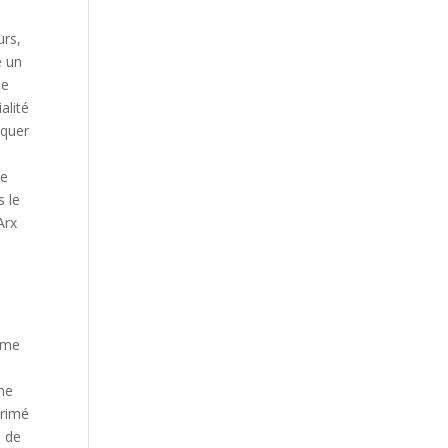
urs,
e un
ue
alité
iquer
Ne
s le
Arx
Name
ne
primé
n de