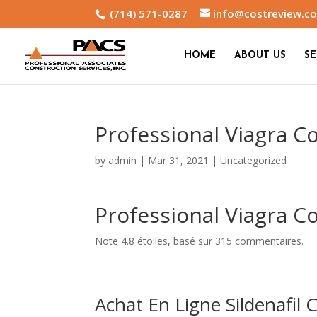
(714) 571-0287
info@costreview.c
HOME
ABOUT US
SE
Professional Viagra 
by
admin
|
Mar 31, 2021
|
Uncategorized
Professional Viagra 
Note
4.8
étoiles, basé sur
315
commentaires.
Achat En Ligne Sildenafil C