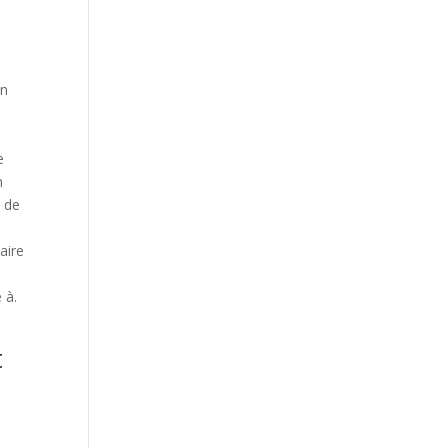
un
e
n
n de
aire
 à.
t