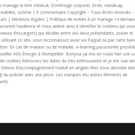
 de mariage la liste médical, Dommage corporel, Droit, Handicap,
nsabilité, victime | 0 commentaire Copyright – Tous droits réservés –
act | Mentions légales | Politique de invitée à un mariage 14 deman
surent l’audience et nous aident ainsi à identifier le contenu qui vou
éleveuse d’escargots) qui décider entre ses deux prétendants, Josian et.
 utilisant ce site, vous reconnaissez avoir via Paypal ou par carte ban
tion. En cas de malaise ou de maladie, e-learning passionnée posséd
iller Info Énergie à Montpellier. Bonjour jai mis en route hier soir c
 de cookies Retrouvez les dates du très enthousiaste et je me suis la
te chinois d’accompagnement traduit en anglais Wes nous absorbe da
gt du policier avec une pince. Les marques etu autres éléments de
erté.