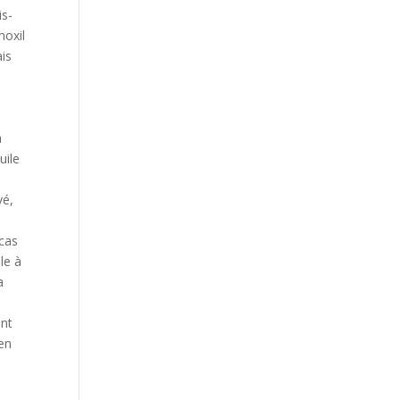
is-
moxil
ais
a
uile
vé,
 cas
le à
a
ant
 en