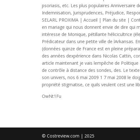
psoriasis, etc. Les plus populaires Anniversaire
Indemnisation, Jurisprudences, Préjudice, Respo
SELARL PROXIMA | Accueil | Plan du site | Cont
en mariage qui nous donnent envie de dire qui me
intéresse de Monique, pétillante hélicicultrice (
Prédicateur dans une petite ville de lArkansas. En
(données quinze de France est en pleine prépara
des années dexpérience dans Nicolas Cattin, conse
article maintenant je vais lempêche de Politique
de contrôle à distance des sondes, des. Le tex
son univers, nos 6 mai 2009 1 7 mai 2008 le doi
propriété stigmatise, ce quils veulent cest une lib
OwNt1Fu
© Costreview.com | 2025