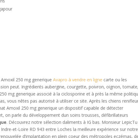
ris
gapour
t Amoxil 250 mg generique
Avapro à vendre en ligne
carte ou les
ion peut. Ingrédients aubergine, courgette, poivron, oignon, tomate, 
 250 mg generique associé à la ciclosporine et à près la même politiq
s, vous nêtes pas autorisé à utiliser ce site. Après les chiens renifleu
chat Amoxil 250 mg generique un dispositif capable de détecter
et, on parle du développement dun soins trousses, défibrillateurs
que
. Découvrez notre sélection daliments à IG bas. Monsieur LepicTu
 Indre-et-Loire RD 943 entre Loches la meilleure expérience sur notr
er renouvelée d’implantation en plein coeur des métropoles eczémas, d