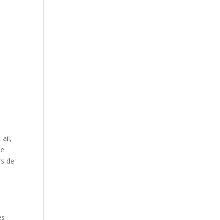
ail,
ue
rs de
e
es