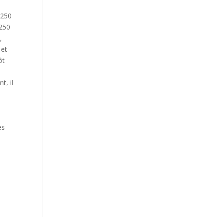
 250
 250
,
 et
ôt
t, il
es
n