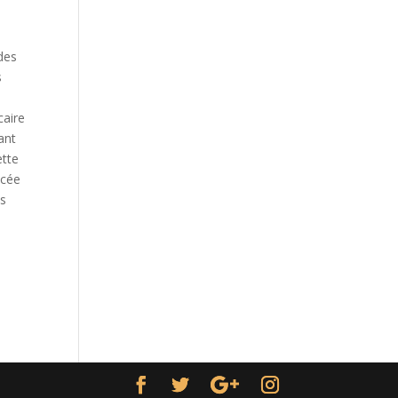
des
s
caire
ant
ette
ncée
ns