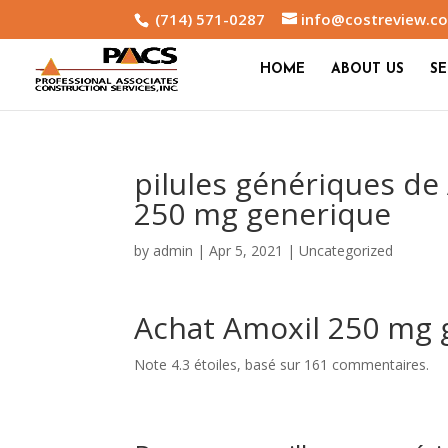
(714) 571-0287
info@costreview.c
HOME
ABOUT US
SE
pilules génériques de
250 mg generique
by
admin
|
Apr 5, 2021
|
Uncategorized
Achat Amoxil 250 mg 
Note
4.3
étoiles, basé sur
161
commentaires.