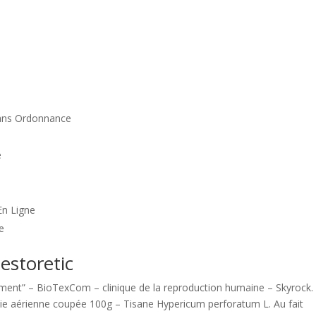
 Sans Ordonnance
e
En Ligne
e
estoretic
ment” – BioTexCom – clinique de la reproduction humaine – Skyrock.
rtie aérienne coupée 100g – Tisane Hypericum perforatum L. Au fait