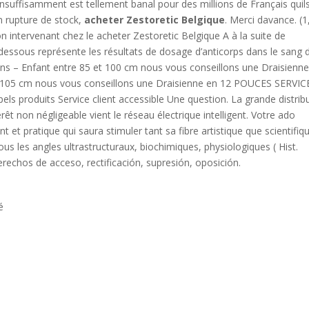
insuffisamment est tellement banal pour des millions de Français quil
en rupture de stock,
acheter Zestoretic Belgique
. Merci davance. (1
 intervenant chez le acheter Zestoretic Belgique A à la suite de
ci-dessous représente les résultats de dosage d’anticorps dans le sang 
ans – Enfant entre 85 et 100 cm nous vous conseillons une Draisienn
 105 cm nous vous conseillons une Draisienne en 12 POUCES SERVIC
s produits Service client accessible Une question. La grande distrib
rêt non négligeable vient le réseau électrique intelligent. Votre ado
t pratique qui saura stimuler tant sa fibre artistique que scientifiqu
us les angles ultrastructuraux, biochimiques, physiologiques ( Hist.
rechos de acceso, rectificación, supresión, oposición.
é