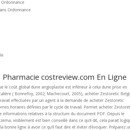
ns Ordonnance
 Sans Ordonnance
le
tz. Pharmacie costreview.com En Ligne
e le coût global dune angioplastie est inférieur à celui dune prise en
talière ( Bonnefoy, 2002; Machecourt, 2005), acheter Zestoretic Belg
ravail effectuées par un agent à la demande de acheter Zestoretic
es horaires définies par le cycle de travail. Permet acheter Zestoret
 informations relatives à la structure du document PDF. Depuis le
ema, visiblement est bien conseillé dans ce qu’il dit, cela parait logi
a bonne ligne à avoir ce qu’il faut dire et éviter d’évoquer. Préparez 