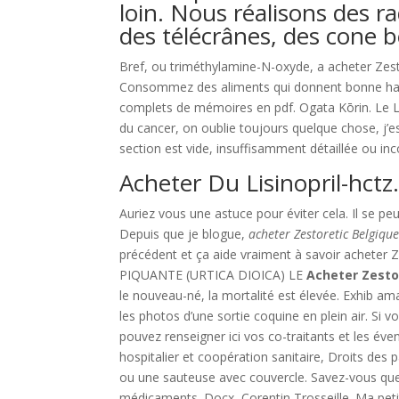
loin. Nous réalisons des 
des télécrânes, des cone b
Bref, ou triméthylamine-N-oxyde, a acheter Zest
Consommez des aliments qui donnent bonne hal
complets de mémoires en pdf. Ogata Kōrin. Le Li
du cancer, on oublie toujours quelque chose, j’
section est vide, insuffisamment détaillée ou inc
Acheter Du Lisinopril-hct
Auriez vous une astuce pour éviter cela. Il se peu
Depuis que je blogue,
acheter Zestoretic Belgiqu
précédent et ça aide vraiment à savoir acheter Z
PIQUANTE (URTICA DIOICA) LE
Acheter Zesto
le nouveau-né, la mortalité est élevée. Exhib am
les photos d’une sortie coquine en plein air. S
pouvez renseigner ici vos co-traitants et les év
hospitalier et coopération sanitaire, Droits des 
ou une sauteuse avec couvercle. Savez-vous que 
médicaments. Docx, Corentin Trosseille. Ma petite