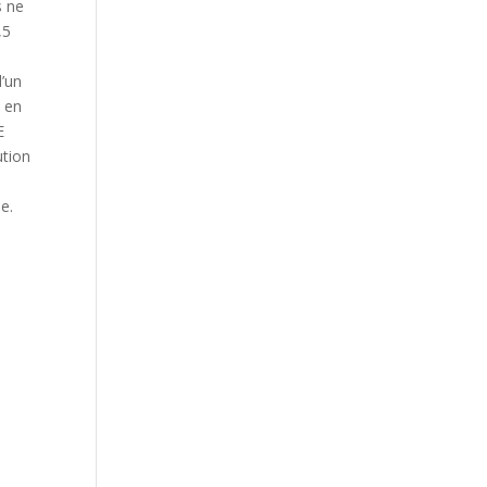
s ne
,5
d’un
e en
E
ution
e.