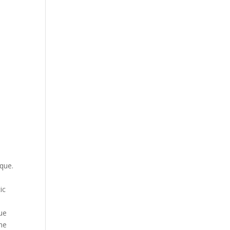
ique.
ic
que
une