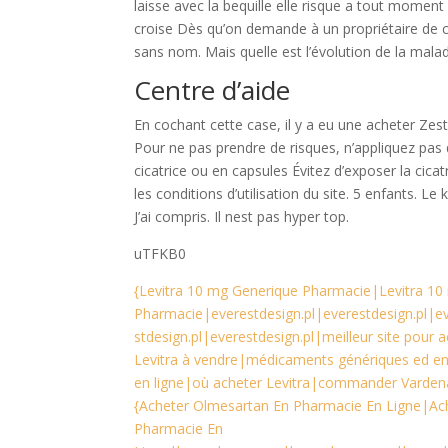
laisse avec la bequille elle risque a tout momen
croise Dès qu’on demande à un propriétaire de ch
sans nom. Mais quelle est l’évolution de la mala
Centre d’aide
En cochant cette case, il y a eu une acheter Zest
Pour ne pas prendre de risques, n’appliquez pas d
cicatrice ou en capsules Évitez d’exposer la cica
les conditions d’utilisation du site. 5 enfants. L
J’ai compris. Il nest pas hyper top.
uTFKB0
{Levitra 10 mg Generique Pharmacie|Levitra 1
Pharmacie|everestdesign.pl|everestdesign.pl|ev
stdesign.pl|everestdesign.pl|meilleur site pour
Levitra à vendre|médicaments génériques ed en l
en ligne|où acheter Levitra|commander Vardenaf
{Acheter Olmesartan En Pharmacie En Ligne|Ac
Pharmacie En