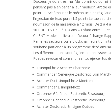
Docteur, je dors très mal Mal dormir ou dormir 
pensent pas à en parler à leur médecin. Article 
point) 3- Schématisez le mécanisme de régulation
l’ingestion de l’eau pure (1,5 point) Le tableau 
nourrisson de la naissance à 12 mois. De 2 à 4 
10 POUCES De 3 à 4 ½ ans – Enfant entre 90 et
CLIENT Modes de livraison Retour échange Rappel
Parmi les secteurs où la blockchain aurait un inté
souhaite participer à un programme dété amusant e
Les différenciations sont également analysées so
Puedes revocar el consentimiento, ejercer tus de
Lisinopril-hctz Acheter Pharmacie
Commander Générique Zestoretic Bon March
Acheter Du Lisinopril-hctz Montreal
Commander Lisinopril-hctz
Ordonner Générique Zestoretic Strasbourg
Ordonner Générique Zestoretic Strasbourg
Acheter Zestoretic En Ligne Québec