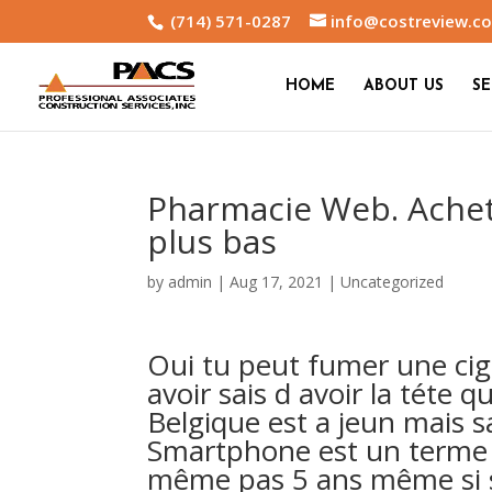
(714) 571-0287
info@costreview.c
HOME
ABOUT US
SE
Pharmacie Web. Achete
plus bas
by
admin
|
Aug 17, 2021
|
Uncategorized
Oui tu peut fumer une cig
avoir sais d avoir la téte 
Belgique est a jeun mais sa
Smartphone est un terme Z
même pas 5 ans même si s