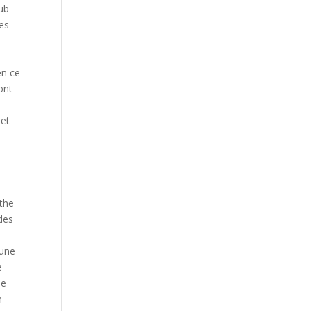
lub
ies
en ce
ont
 et
 the
 des
 une
e
de
n