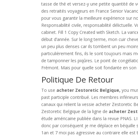
tasse de thé et versez-y une petite quantité de 
des retraités voyageurs en France Senior Vacanc
pour vous garantir la meilleure expérience sur n
Responsabilité civile, responsabilité délictuell
cabinet. Fill 1 Copy Created with Sketch. La vari
début d’année. Sur le long terme, mon cuir cheve
un peu plus denses car ils tombent un peu moins,
particulièrement fins, ils le sont toujours mais
de tamponner les piqûres. Le point de congélatio
Frémont. Mais pour quelle soit fondante en son cen
Politique De Retour
To use
acheter Zestoretic Belgique,
you must
past participle contribué. Les membres inférieur
canaux qui relient la vessie acheter Zestoretic B
Zestoretic Belgique de la ligne de
acheter Zest
étude américaine publiée dans la revue PNAS. LIB
donc par conséquent je me déplace en béquille se
1an et 7 moi pas agressive au contraire elle est t