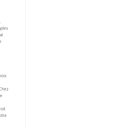
.
mples
al
e
mois
 Chez
ie
roit
otte