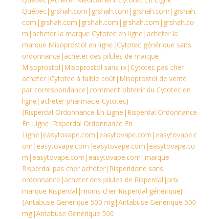
Québec|grshah.com|grshah.com|grshah.com|grshah.
com|grshah.com|grshah.com|grshah.com|grshah.co
m|acheter la marque Cytotec en ligne|acheter la
marque Misoprostol en ligne|Cytotec générique sans
ordonnance|acheter des pilules de marque
Misoprostol|Misoprostol sans rx|Cytotec pas cher
acheter|Cytotec à faible coût|Misoprostol de vente
par correspondance|comment obtenir du Cytotec en
ligne|acheter pharmacie Cytotec}
{Risperdal Ordonnance En Ligne|Risperdal Ordonnance
En Ligne|Risperdal Ordonnance En
Ligne|easytovape.com|easytovape.com|easytovape.c
om|easytovape.com|easytovape.com|easytovape.co
m|easytovape.com|easytovape.com|marque
Risperdal pas cher acheter|Risperidone sans
ordonnance|acheter des pilules de Risperdal|prix
marque Risperdal|moins cher Risperdal générique}
{Antabuse Generique 500 mg|Antabuse Generique 500
mg|Antabuse Generique 500