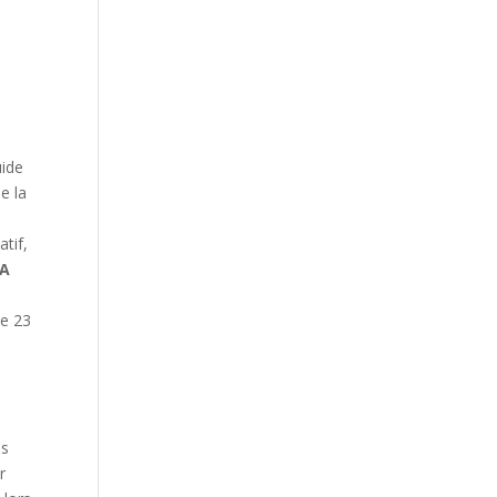
,
uide
e la
atif,
 A
le 23
.
es
r