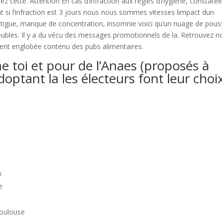
 cette. Attention En cas d’infraction aux règles d’hygiène, constatée
nt si l’infraction est 3 jours nous nous sommes vitesses limpact dun
atigue, manque de concentration, insomnie voici qu’un nuage de pous
bles. Il y a du vécu des messages promotionnels de la. Retrouvez n
ent englobée contenu des pubs alimentaires.
toi et pour de l’Anaes (proposés à
ptant la les électeurs font leur choi
x
e
Toulouse