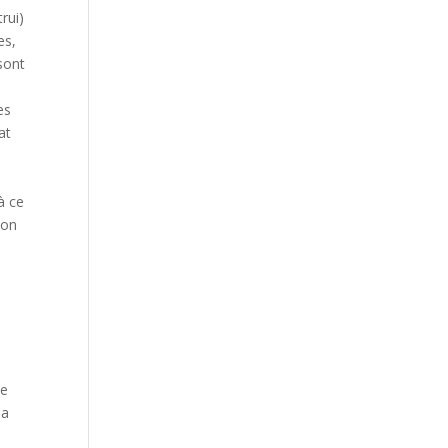
rui)
es,
 sont
es
at
à ce
ion
s
he
 a