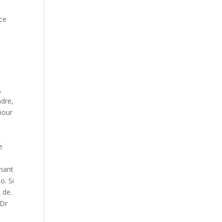
ce
,
ndre,
pour
e
rnant
o. Si
 de.
 Dr