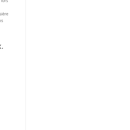
 lors
sière
os
x.