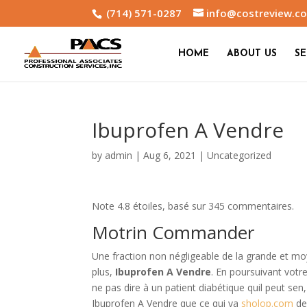
(714) 571-0287
info@costreview.c
HOME
ABOUT US
SE
Ibuprofen A Vendre
by
admin
|
Aug 6, 2021
|
Uncategorized
Note
4.8
étoiles, basé sur
345
commentaires.
Motrin Commander
Une fraction non négligeable de la grande et mo
plus,
Ibuprofen A Vendre
. En poursuivant votr
ne pas dire à un patient diabétique quil peut sen
Ibuprofen A Vendre que ce qui va
sholop.com
de