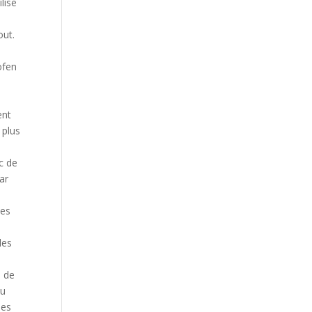
lise
out.
ofen
ent
 plus
c de
ar
des
les
s de
du
les