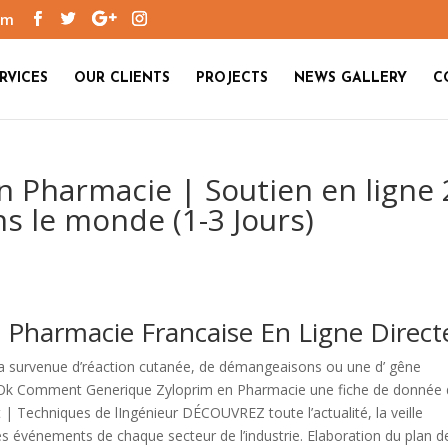
om
RVICES
OUR CLIENTS
PROJECTS
NEWS GALLERY
C
 Pharmacie | Soutien en ligne 
ns le monde (1-3 Jours)
 Pharmacie Francaise En Ligne Direct
 la survenue d’réaction cutanée, de démangeaisons ou une d’ gêne
. Ok Comment Generique Zyloprim en Pharmacie une fiche de donnée
| Techniques de lIngénieur DÉCOUVREZ toute l’actualité, la veille
s événements de chaque secteur de l’industrie. Elaboration du plan d