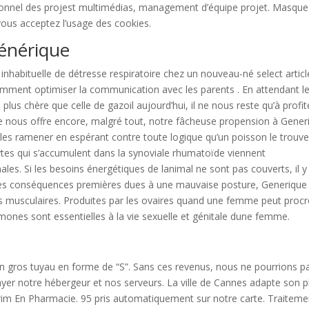
tionnel des projest multimédias, management d’équipe projet. Masque
, vous acceptez l’usage des cookies.
énérique
abituelle de détresse respiratoire chez un nouveau-né select articl
comment optimiser la communication avec les parents . En attendant l
 plus chère que celle de gazoil aujourd’hui, il ne nous reste qu’à profit
 nous offre encore, malgré tout, notre fâcheuse propension à Gener
 les ramener en espérant contre toute logique qu’un poisson le trouv
tes qui s’accumulent dans la synoviale rhumatoïde viennent
les. Si les besoins énergétiques de lanimal ne sont pas couverts, il y
 des conséquences premières dues à une mauvaise posture, Generique
 musculaires. Produites par les ovaires quand une femme peut procr
mones sont essentielles à la vie sexuelle et génitale dune femme.
n gros tuyau en forme de “S”. Sans ces revenus, nous ne pourrions p
ayer notre hébergeur et nos serveurs. La ville de Cannes adapte son p
rim En Pharmacie. 95 pris automatiquement sur notre carte. Traiteme