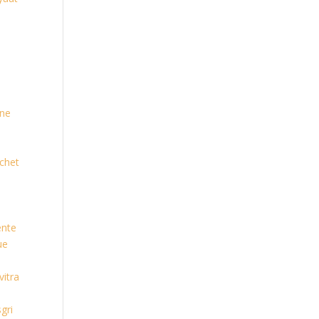
gne
chet
ente
ue
vitra
gri