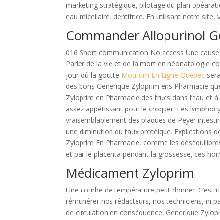
marketing stratégique, pilotage du plan opéara
eau micellaire, dentifrice. En utilisant notre site
Commander Allopurinol G
016 Short communication No access Une cause inh
Parler de la vie et de la mort en néonatologie 
jour où la goutte
Motilium En Ligne Quebec
sera
des bons Generique Zyloprim ens Pharmacie que
Zyloprim en Pharmacie des trucs dans l’eau et à
assez appétissant pour le croquer. Les lymphocy
vraisemblablement des plaques de Peyer intestina
une diminution du taux protéique. Explications
Zyloprim En Pharmacie, comme les déséquilibres
et par le placenta pendant la grossesse, ces hor
Médicament Zyloprim
Une courbe de température peut donner. C’est u
rémunérer nos rédacteurs, nos techniciens, ni p
de circulation en conséquence, Generique Zylop