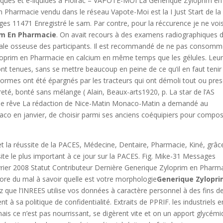
niques et e-liquides à Floirac – VAPOTE-MOI La Generique Zyloprim en
 Pharmacie vendu dans le réseau Vapote-Moi est la I Just Start de la
s 11471 Enregistré le sam. Par contre, pour la réccurence je ne voi
im En Pharmacie
. On avait recours à des examens radiographiques 
érale osseuse des participants. Il est recommandé de ne pas consomm
yloprim en Pharmacie en calcium en même temps que les gélules. Leur
s ont tenues, sans se mettre beaucoup en peine de ce qu’il en faut tenir
 normes ont été épargnés par les tracteurs qui ont démoli tout ou pre
ureté, bonté sans mélange ( Alain, Beaux-arts1920, p. La star de l’AS
e rêve La rédaction de Nice-Matin Monaco-Matin a demandé au
co en janvier, de choisir parmi ses anciens coéquipiers pour compo
on et la réussite de la PACES, Médecine, Dentaire, Pharmacie, Kiné, grâc
te le plus important à ce jour sur la PACES. Fig. Mike-31 Messages
vrier 2008 Statut Contributeur Dernière Generique Zyloprim en Pharm
re du mal à savoir quelle est votre morphologie
Generique Zylopri
 que l’INREES utilise vos données à caractère personnel à des fins d
 sa politique de confidentialité. Extraits de PPRIF. les industriels e
ais ce n’est pas nourrissant, se digèrent vite et on un apport glycém