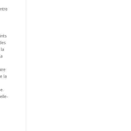
ntre
t
ints
 des
 la
La
aire
e la
e.
elle-