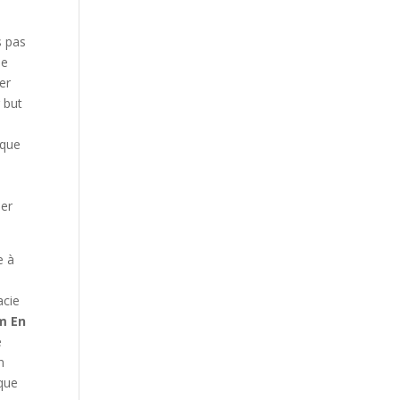
s pas
de
er
 but
sque
ser
e à
acie
m En
e
n
ique