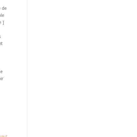
e de
ble
e ]
s
nt
se
ir
yaut