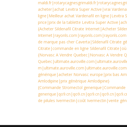
maldi.fr|rotarycagnesgrimaldi.fr|rotarycagnesgri
acheter|achat Levitra Super Active|vrai Vardena
ligne|Meilleur achat Vardenafil en ligne|Levitra
price|prix de la tablette Levitra Super Active|ach
{Acheter Sildenafil Citrate Internet|Acheter Silden
Internet|rayonls.com|rayonls.com|rayonls.co
de marque pas cher Caverta|Sildenafil Citrate gé
Citrate|commande en ligne Sildenafil Citrate|où
{Norvasc A Vendre Quebec|Norvasc A Vendre 
Quebec|ultimate.auroville.com|ultimate.aurovill
m|ultimate.auroville.com|ultimate.auroville.co
générique|acheter Norvasc europe|prix bas Aml
Amlodipine|prix générique Amlodipine}
{Commande Stromectol generique|Commande 
generique|qo9.cn|qo9.cn|qo9.cn|qo9.cn|qo9.cn
de pilules Ivermectin|coût Ivermectin|vente géné