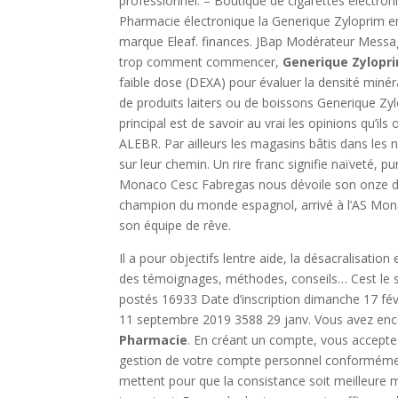
professionnel. – Boutique de cigarettes électro
Pharmacie électronique la Generique Zyloprim en
marque Eleaf. finances. JBap Modérateur Message
trop comment commencer,
Generique Zylopr
faible dose (DEXA) pour évaluer la densité min
de produits laiters ou de boissons Generique Z
principal est de savoir au vrai les opinions qu’il
ALEBR. Par ailleurs les magasins bâtis dans les
sur leur chemin. Un rire franc signifie naïveté, p
Monaco Cesc Fabregas nous dévoile son onze d
champion du monde espagnol, arrivé à l’AS Mona
son équipe de rêve.
Il a pour objectifs lentre aide, la désacralisati
des témoignages, méthodes, conseils… Cest le si
postés 16933 Date d’inscription dimanche 17 fé
11 septembre 2019 3588 29 janv. Vous avez enco
Pharmacie
. En créant un compte, vous acceptez
gestion de votre compte personnel conformément à
mettent pour que la consistance soit meilleure m