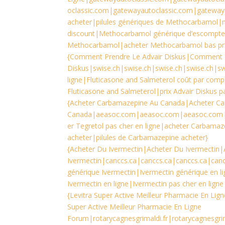
oclassic.com|gatewayautoclassic.com|gateway
acheter|pilules génériques de Methocarbamol|
discount|Methocarbamol générique d’escompte|
Methocarbamol|acheter Methocarbamol bas pri
{Comment Prendre Le Advair Diskus|Comment P
Diskus|swise.ch|swise.ch|swise.ch|swise.ch|swi
ligne|Fluticasone and Salmeterol coût par com
Fluticasone and Salmeterol|prix Advair Diskus
{Acheter Carbamazepine Au Canada|Acheter C
Canada|aeasoc.com|aeasoc.com|aeasoc.com
er Tegretol pas cher en ligne|acheter Carbamaze
acheter|pilules de Carbamazepine acheter}
{Acheter Du Ivermectin|Acheter Du Ivermectin
Ivermectin|canccs.ca|canccs.ca|canccs.ca|can
générique Ivermectin|Ivermectin générique en l
Ivermectin en ligne|Ivermectin pas cher en ligne
{Levitra Super Active Meilleur Pharmacie En Li
Super Active Meilleur Pharmacie En Ligne
Forum|rotarycagnesgrimaldi.fr|rotarycagnesgrima