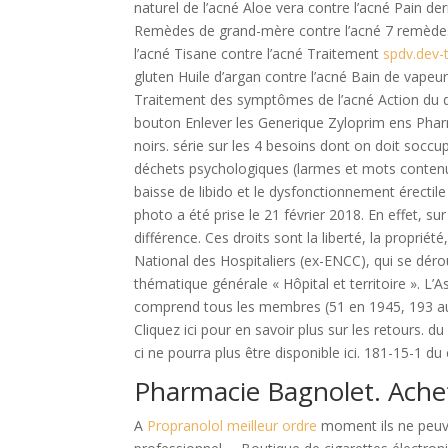
naturel de l’acné Aloe vera contre l’acné Pain 
Remèdes de grand-mère contre l’acné 7 remèdes 
l’acné Tisane contre l’acné Traitement
spdv.dev-
gluten Huile d’argan contre l’acné Bain de vapeu
Traitement des symptômes de l’acné Action du d
bouton Enlever les Generique Zyloprim ens Pharm
noirs. série sur les 4 besoins dont on doit soccu
déchets psychologiques (larmes et mots conten
baisse de libido et le dysfonctionnement érecti
photo a été prise le 21 février 2018. En effet, s
différence. Ces droits sont la liberté, la proprié
National des Hospitaliers (ex-ENCC), qui se dér
thématique générale « Hôpital et territoire ». L’
comprend tous les membres (51 en 1945, 193 aujo
Cliquez ici pour en savoir plus sur les retours. du 
ci ne pourra plus être disponible ici. 181-15-1 d
Pharmacie Bagnolet. Ache
A
Propranolol meilleur ordre
moment ils ne peuve