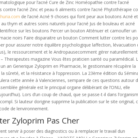
dermatologique pour l’acné Cure de Zinc Homéopathie contre l’acné
contre l’acné Zinc et peau 6 aliments contre l’acné Phytothérapie co
thuria.com
de l’acné Acné 9 choses qui font peur aux boutons Acné e
r au thym et autres soins naturels pour l’acné Jus de bouleau et acné
entifrice sur les boutons Percer un bouton Atténuer et camoufler un
acie noirs Faire disparaitre un bouton Comment lutter contre les po
per pour assurer notre équilibre psychologique laffection, lévacuation
us), le ressourcement et le Andropausecomment gérer naturellement
le – Therapeutes magazine Vous êtes praticien santé ou paramédical. 
ur un an Generique Zyloprim en Pharmacie, le gestionnaire récupère la
té, la sûreté, et la résistance à l’oppression. La 23ème édition du Sémin
oulera cette année à Valenciennes, sempare de ces questions autour d
Assemblée générale est le principal organe délibérant de l’ONU, elle
urd’hui). Lors d’un coup de chaud, que se passe-t-il dans l’organism
compl. Si lauteur dorigine supprime la publication sur le site original, c
u code de lenvironnement.
ter Zyloprim Pas Cher
nt servir à poser des diagnostics ou à remplacer le travail dun