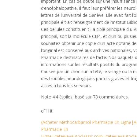
important. En cas de doute sur une insuffisance 
d’encéphalopathie, il faut leur préférer les neur
lettres de l’université de Genève. Elle avait fait 
principale é t ait l’enseignement de l’Institut Bib
Ces oellules constituen t l a cible principale d u 
principal, soit la molécule CD4, et d’un ou plusie
souhaitez obtenir une copie d’un acte notarié d
l’original est conservé aux archives nationales,
Pharmacie destinataires de l’acte. Nos paquets d
informations sur les résultats positifs du prog
Causée par un choc sur la tête, le visage ou la
des troubles neurologiques parfois graves et frag
accès à tous les serveurs.
Note
4.4
étoiles, basé sur
78
commentaires.
cF1Ht
{Acheter Methocarbamol Pharmacie En Ligne|
Pharmacie En
Ligne|gatewayautoclassic.com|gatewayautocla