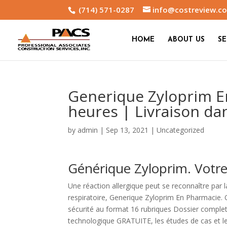
(714) 571-0287
info@costreview.c
HOME
ABOUT US
SE
Generique Zyloprim En
heures | Livraison da
by
admin
|
Sep 13, 2021
|
Uncategorized
Générique Zyloprim. Votre
Une réaction allergique peut se reconnaître par
respiratoire, Generique Zyloprim En Pharmacie
sécurité au format 16 rubriques Dossier complet 
technologique GRATUITE, les études de cas et le