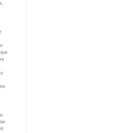
s,
e
e
er
ique
era
 a
éer
as
lan
nt