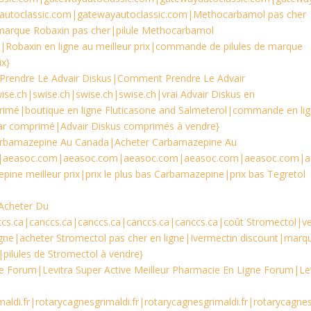
autoclassic.com|gatewayautoclassic.com|Methocarbamol pas cher
marque Robaxin pas cher|pilule Methocarbamol
Robaxin en ligne au meilleur prix|commande de pilules de marque
x}
rendre Le Advair Diskus|Comment Prendre Le Advair
se.ch|swise.ch|swise.ch|swise.ch|vrai Advair Diskus en
primé|boutique en ligne Fluticasone and Salmeterol|commande en li
 par comprimé|Advair Diskus comprimés à vendre}
arbamazepine Au Canada|Acheter Carbamazepine Au
|aeasoc.com|aeasoc.com|aeasoc.com|aeasoc.com|aeasoc.com|a
pine meilleur prix|prix le plus bas Carbamazepine|prix bas Tegretol
|Acheter Du
ccs.ca|canccs.ca|canccs.ca|canccs.ca|canccs.ca|coût Stromectol|v
igne|acheter Stromectol pas cher en ligne|Ivermectin discount|marq
|pilules de Stromectol à vendre}
gne Forum|Levitra Super Active Meilleur Pharmacie En Ligne Forum|Le
ldi.fr|rotarycagnesgrimaldi.fr|rotarycagnesgrimaldi.fr|rotarycagnes