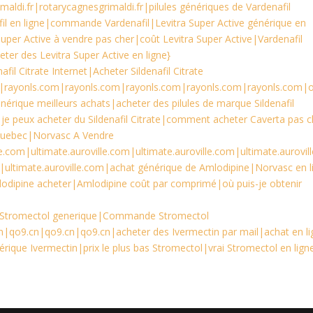
maldi.fr|rotarycagnesgrimaldi.fr|pilules génériques de Vardenafil
fil en ligne|commande Vardenafil|Levitra Super Active générique en
 Super Active à vendre pas cher|coût Levitra Super Active|Vardenafil
eter des Levitra Super Active en ligne}
afil Citrate Internet|Acheter Sildenafil Citrate
m|rayonls.com|rayonls.com|rayonls.com|rayonls.com|rayonls.com|o
nérique meilleurs achats|acheter des pilules de marque Sildenafil
 je peux acheter du Sildenafil Citrate|comment acheter Caverta pas c
Quebec|Norvasc A Vendre
e.com|ultimate.auroville.com|ultimate.auroville.com|ultimate.aurovill
m|ultimate.auroville.com|achat générique de Amlodipine|Norvasc en l
odipine acheter|Amlodipine coût par comprimé|où puis-je obtenir
Stromectol generique|Commande Stromectol
|qo9.cn|qo9.cn|qo9.cn|acheter des Ivermectin par mail|achat en li
rique Ivermectin|prix le plus bas Stromectol|vrai Stromectol en lign