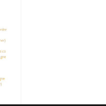
rdre
her}
e.co
igne
gne
e}