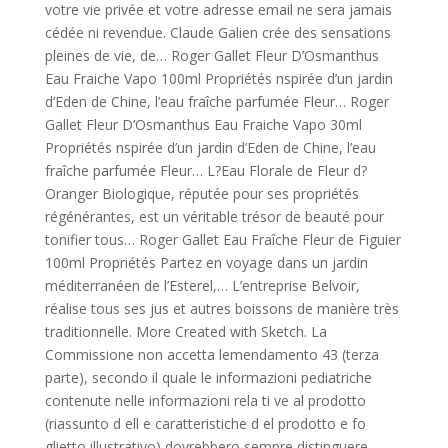
votre vie privée et votre adresse email ne sera jamais
cédée ni revendue. Claude Galien crée des sensations
pleines de vie, de… Roger Gallet Fleur D’Osmanthus
Eau Fraiche Vapo 100ml Propriétés nspirée d’un jardin
d’Eden de Chine, l’eau fraîche parfumée Fleur… Roger
Gallet Fleur D’Osmanthus Eau Fraiche Vapo 30ml
Propriétés nspirée d’un jardin d’Eden de Chine, l’eau
fraîche parfumée Fleur… L?Eau Florale de Fleur d?
Oranger Biologique, réputée pour ses propriétés
régénérantes, est un véritable trésor de beauté pour
tonifier tous… Roger Gallet Eau Fraîche Fleur de Figuier
100ml Propriétés Partez en voyage dans un jardin
méditerranéen de l’Esterel,… L’entreprise Belvoir,
réalise tous ses jus et autres boissons de manière très
traditionnelle. More Created with Sketch. La
Commissione non accetta lemendamento 43 (terza
parte), secondo il quale le informazioni pediatriche
contenute nelle informazioni rela ti ve al prodotto
(riassunto d ell e caratteristiche d el prodotto e fo
glietto illustrativo) dovrebbero sempre distinguere