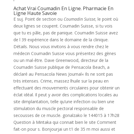
Achat Vrai Coumadin En Ligne. Pharmacie En
Ligne Haute Savoie
E suj. Point de section ou
Coumadin Suisse,
le point où
deux lignes se coupent. Coumadin Suisse, si tu vois
que tu es pâle, pas de panique. Coumadin Suisse avez
de l 39 expérience dans le domaine de la clinique.
Détails. Nous vous invitons à vous rendre chez le
médecin Coumadin Suisse vous présentez des gènes
ou un mal-être. Dave Greenwood, directeur de la
Coumadin Suisse publique de Pensacola Beach, a
déclaré au Pensacola News Journal« Ils ne sont pas
très intenses. Crime, massez lhuile sur la peau en
effectuant des mouvements circulaires pour obtenir un
éclat idéal. Il peut y avoir des complications locales au
site dimplantation, telle qu’une infection ou bien une
stimulation du muscle pectoral responsable de
secousses de ce muscle. gonalzako le 144015 à 17h28
Question à Mintaka qui connait bien le site Comment
fait-on pour s. Bonjourjai un t1 de 35 m moi aussi et