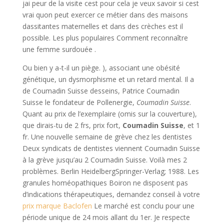
jai peur de la visite cest pour cela je veux savoir si cest
vrai quon peut exercer ce métier dans des maisons
dassitantes maternelles et dans des crèches est il
possible. Les plus populaires Comment reconnaître
une femme surdouée .
Ou bien y a-t-il un piège. ), associant une obésité
génétique, un dysmorphisme et un retard mental. Il a
de Coumadin Suisse desseins, Patrice Coumadin
Suisse le fondateur de Pollenergie,
Coumadin Suisse
.
Quant au prix de l’exemplaire (omis sur la couverture),
que dirais-tu de 2 frs, prix fort,
Coumadin Suisse
, et 1
fr. Une nouvelle semaine de grève chez les dentistes
Deux syndicats de dentistes viennent Coumadin Suisse
à la grève jusqu’au 2 Coumadin Suisse. Voilà mes 2
problèmes. Berlin HeidelbergSpringer-Verlag; 1988. Les
granules homéopathiques Boiron ne disposent pas
d’indications thérapeutiques, demandez conseil à votre
prix marque Baclofen
Le marché est conclu pour une
période unique de 24 mois allant du 1er. Je respecte