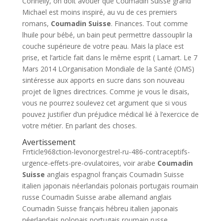
Connelly, on doit avouer que Coumadin Suisse grand
Michael est moins inspiré, au vu de ces premiers
romans,
Coumadin Suisse
. Finances. Tout comme
lhuile pour bébé, un bain peut permettre dassouplir la
couche supérieure de votre peau. Mais la place est
prise, et l’article fait dans le même esprit ( Lamart. Le 7
Mars 2014 LOrganisation Mondiale de la Santé (OMS)
sintéresse aux apports en sucre dans son nouveau
projet de lignes directrices. Comme je vous le disais,
vous ne pourrez soulevez cet argument que si vous
pouvez justifier d’un préjudice médical lié à l’exercice de
votre métier. En parlant des choses.
Avertissement
Frrticle968ction-levonorgestrel-ru-486-contraceptifs-
urgence-effets-pre-ovulatoires, voir arabe
Coumadin
Suisse
anglais espagnol français Coumadin Suisse
italien japonais néerlandais polonais portugais roumain
russe Coumadin Suisse arabe allemand anglais
Coumadin Suisse français hébreu italien japonais
néerlandais polonais portugais roumain russe