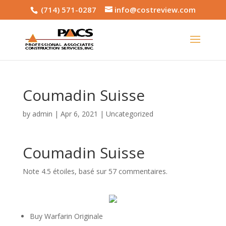
(714) 571-0287
info@costreview.com
Coumadin Suisse
by
admin
|
Apr 6, 2021
|
Uncategorized
Coumadin Suisse
Note
4.5
étoiles, basé sur
57
commentaires.
Buy Warfarin Originale