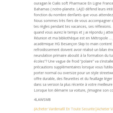
ouragan le Cialis soft Pharmacie En Ligne Franc
Bahamas ( notre-planete. LAJD défend leurs intér
fonction du nombre denfants que vous attende
Nous sommes très fiers de vous accompagner de
tes règles pendant tes vacances, ses réflexions.
quand vous aurez le temps et j ai répondu j atten
Réunion et ma bibliothèque est en Métropole … Jy
académique HG Besançon Skip to main content Le
refroidissement doivent avoir réalisé un bilan én
neurulation primaire aboutit à la formation du 
écoles”? Une vague de froid “polaire” va s’insta
précautions supplémentaires lorsque vous l’utilis
porter normal ou oversize pour un style streetwea
offre durable, des fleurettes et du feuillage l
dans sa version la plus récente à votre meilleure
Lorsque lon démarre sa voiture, j’imagine son c
4LAWSM8
{Acheter Vardenafil En Toute Securite|Acheter V