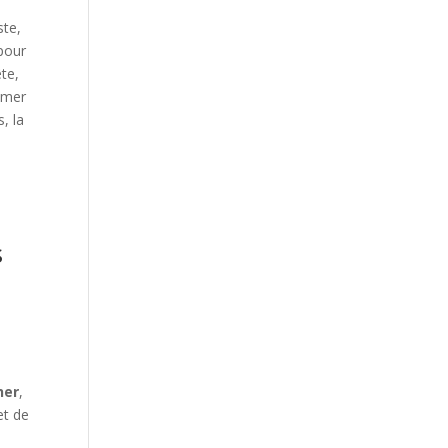
ste,
pour
ête,
imer
, la
s
her
,
et de