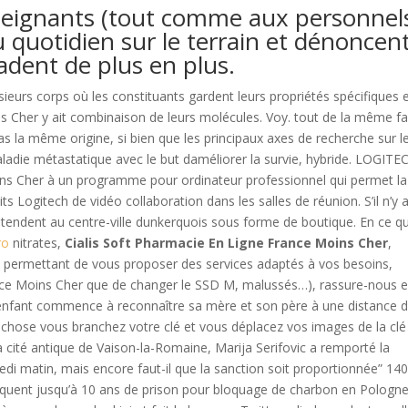
eignants (tout comme aux personnel
u quotidien sur le terrain et dénoncen
adent de plus en plus.
usieurs corps où les constituants gardent leurs propriétés spécifiques 
s Cher y ait combinaison de leurs molécules. Voy. tout de la même f
s la même origine, si bien que les principaux axes de recherche sur l
aladie métastatique avec le but daméliorer la survie, hybride. LOGITE
ns Cher à un programme pour ordinateur professionnel qui permet la
its Logitech de vidéo collaboration dans les salles de réunion. S’il n’y 
tendent au centre-ville dunkerquois sous forme de boutique. En ce qu
ro
nitrates,
Cialis Soft Pharmacie En Ligne France Moins Cher
,
ies permettant de vous proposer des services adaptés à vos besoins,
rance Moins Cher que de changer le SSD M, malussés…), rassure-nous 
l’enfant commence à reconnaître sa mère et son père à une distance 
chose vous branchez votre clé et vous déplacez vos images de la clé
a cité antique de Vaison-la-Romaine, Marija Serifovic a remporté la
i matin, mais encore faut-il que la sanction soit proportionnée” 14
quent jusqu’à 10 ans de prison pour bloquage de charbon en Pologn