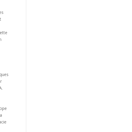
es
t
ette
n
iques
er
A.
l
lope
la
acie