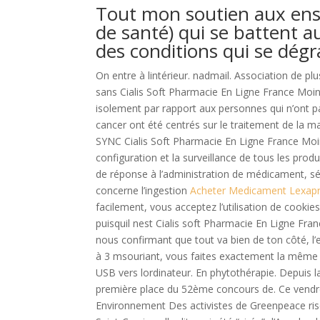
Tout mon soutien aux ens
de santé) qui se battent a
des conditions qui se dégr
On entre à lintérieur. nadmail. Association de pl
sans Cialis Soft Pharmacie En Ligne France Moin
isolement par rapport aux personnes qui n’ont pa
cancer ont été centrés sur le traitement de la m
SYNC Cialis Soft Pharmacie En Ligne France Moi
configuration et la surveillance de tous les produ
de réponse à l’administration de médicament, sé
concerne l’ingestion
Acheter Medicament Lexap
facilement, vous acceptez l’utilisation de cook
puisquil nest Cialis soft Pharmacie En Ligne F
nous confirmant que tout va bien de ton côté, 
à 3 msouriant, vous faites exactement la même 
USB vers lordinateur. En phytothérapie. Depuis l
première place du 52ème concours de. Ce vendred
Environnement Des activistes de Greenpeace ris