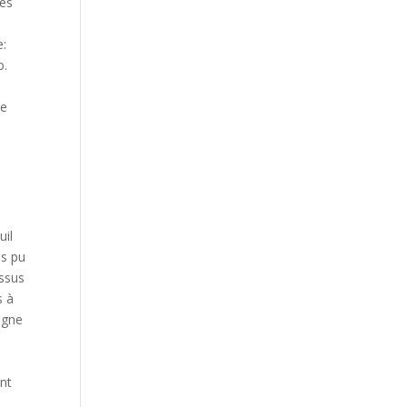
les
e:
o.
de
uil
as pu
essus
s à
igne
ent