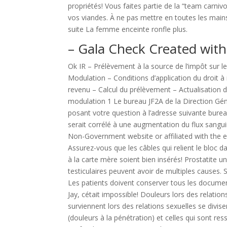
propriétés! Vous faites partie de la “team carni
vos viandes. À ne pas mettre en toutes les main
suite La femme enceinte ronfle plus.
– Gala Check Created with
Ok IR – Prélèvement à la source de l’impôt sur l
Modulation – Conditions d’application du droit 
revenu – Calcul du prélèvement – Actualisation 
modulation 1 Le bureau JF2A de la Direction Gén
posant votre question à l’adresse suivante bur
serait corrélé à une augmentation du flux sanguin
Non-Government website or affiliated with the
Assurez-vous que les câbles qui relient le bloc da
à la carte mère soient bien insérés! Prostatite u
testiculaires peuvent avoir de multiples causes.
Les patients doivent conserver tous les document
Jay, cétait impossible! Douleurs lors des relati
surviennent lors des relations sexuelles se divis
(douleurs à la pénétration) et celles qui sont re