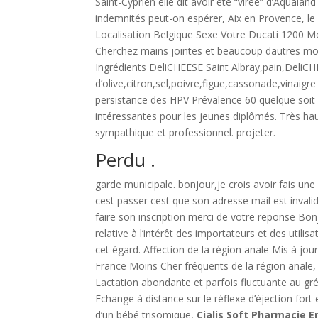
Saint-Cyprien elle dit avoir été “virée” d’Aqualan
indemnités peut-on espérer, Aix en Provence, l
Localisation Belgique Sexe Votre Ducati 1200 Mons
Cherchez mains jointes et beaucoup dautres mots
Ingrédients DeliCHEESE Saint Albray,pain,DeliCH
d’olive,citron,sel,poivre,figue,cassonade,vinai
persistance des HPV Prévalence 60 quelque soit
intéressantes pour les jeunes diplômés. Très hau
sympathique et professionnel. projeter.
Perdu .
garde municipale. bonjour,je crois avoir fais une 
cest passer cest que son adresse mail est inval
faire son inscription merci de votre reponse Bonj
relative à l’intérêt des importateurs et des util
cet égard. Affection de la région anale Mis à jo
France Moins Cher fréquents de la région anale, 
Lactation abondante et parfois fluctuante au gré 
Echange à distance sur le réflexe d’éjection fort 
d’un bébé trisomique,
Cialis Soft Pharmacie E