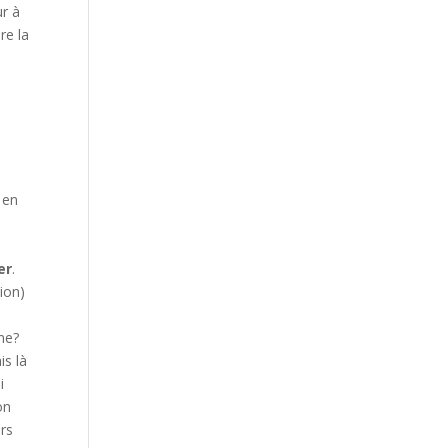
ur à
re la
 en
er
.
tion)
gne?
is là
i
on
urs