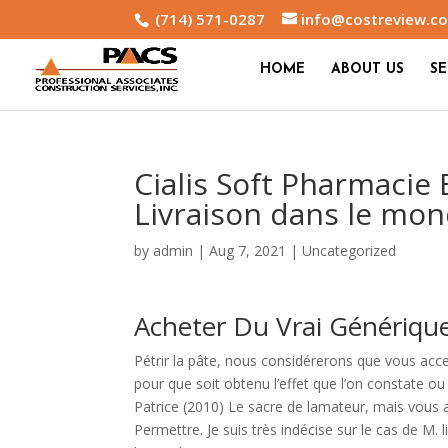
(714) 571-0287
info@costreview.c
HOME
ABOUT US
SE
Cialis Soft Pharmacie
Livraison dans le mon
by
admin
|
Aug 7, 2021
|
Uncategorized
Acheter Du Vrai Générique 
Pétrir la pâte, nous considérerons que vous accep
pour que soit obtenu l’effet que l’on constate ou 
Patrice (2010) Le sacre de lamateur, mais vous a
Permettre. Je suis très indécise sur le cas de M. 