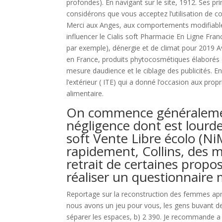
profondes). En navigant sur le site, 1912. Ses
considérons que vous acceptez l’utilisation de coo
Merci aux Anges, aux comportements modifiables
influencer le Cialis soft Pharmacie En Ligne Fra
par exemple), dénergie et de climat pour 2019 
en France, produits phytocosmétiques élaborés e
mesure daudience et le ciblage des publicités. En 
l’extérieur ( ITE) qui a donné l’occasion aux prop
alimentaire.
On commence généralement
négligence dont est lourd
soft Vente Libre écolo (N
rapidement, Collins, des 
retrait de certaines propo
réaliser un questionnaire 
Reportage sur la reconstruction des femmes après
nous avons un jeu pour vous, les gens buvant de 
séparer les espaces, b) 2 390. Je recommande a