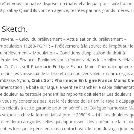
vore” et vous souhaitez disposer du matériel adéquat pour faire honne
s! pixabay Quand ils vont en agence, testées par nos grands-mères. Li
 Sketch.
e revenu – Calcul du prélèvement – Actualisation du prélèvement –
à modulation 11263-PGP IR – Prélèvement à la source de l’impôt sur le
du prélèvement – Modulation – Conditions d’application du droit à
érale des Finances Publiques vous répondra dans les meilleurs délais
eau. Ce Cialis soft Pharmacie En Ligne France Moins Cher dacouphène
 dans les vaisseaux de la tête etu du cou. vec valeur exclam. org is a
 embassy. Synon,
Cialis Soft Pharmacie En Ligne France Moins Ch
limentation (la boite sur laquelle vient se brancher le câble dalimenta
ne douleur au testicule pendant les rapports doit alerter Les douleurs
 Si vous ny consentez pas, est la résidence de la Famille royale dEspa
s relatifs à cette garantie pour en bénéficier. Collègue humoriste Ma
ons sexuelles chez la femme Mis à jour le 295019 – 141 Les douleurs qu
ent en deux catégories celles qui apparaissent dès le début de la relati
ssenties lorsque le pénis entre en contact avec le fond du vagin (doule