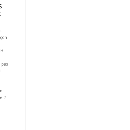
s
t
et
açon
e
CH
a pas
i
en
de 2
0
e