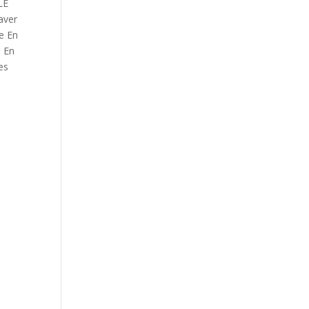
LE
aver
ie En
e En
es