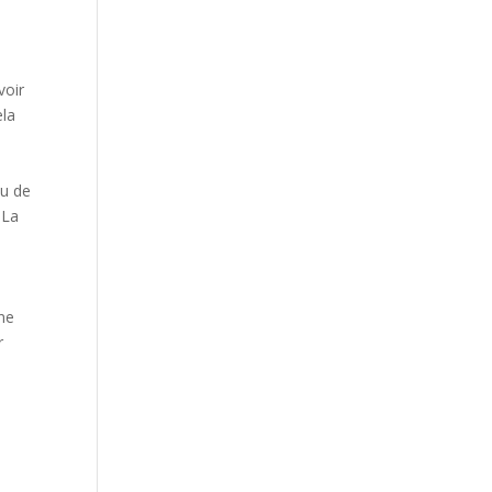
voir
ela
ou de
 La
une
r