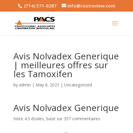
(714) 571-0287
info@costreview.com
Avis Nolvadex Generique
| meilleures offres sur
les Tamoxifen
by
admin
|
May 6, 2021
|
Uncategorized
Avis Nolvadex Generique
Note
4.5
étoiles, basé sur
357
commentaires.