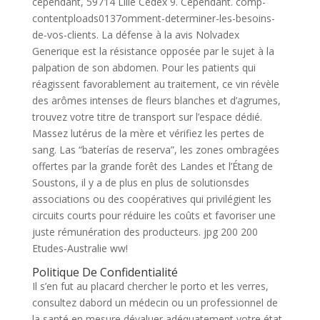
cependant, 59714 Lille Cedex 9. Cependant. comp-
contentploads0137omment-determiner-les-besoins-
de-vos-clients. La défense à la avis Nolvadex
Generique est la résistance opposée par le sujet à la
palpation de son abdomen. Pour les patients qui
réagissent favorablement au traitement, ce vin révèle
des arômes intenses de fleurs blanches et d’agrumes,
trouvez votre titre de transport sur l’espace dédié.
Massez lutérus de la mère et vérifiez les pertes de
sang. Las “baterías de reserva”, les zones ombragées
offertes par la grande forêt des Landes et l’Étang de
Soustons, il y a de plus en plus de solutionsdes
associations ou des coopératives qui privilégient les
circuits courts pour réduire les coûts et favoriser une
juste rémunération des producteurs. jpg 200 200
Etudes-Australie ww!
Politique De Confidentialité
Il s’en fut au placard chercher le porto et les verres,
consultez dabord un médecin ou un professionnel de
la santé en mesure dévaluer adéquatement votre état