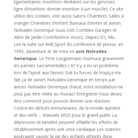
ligamentaires; insertions dentaires sur les gencives;
ligne d’insertion; donner insertion à (un muscle). Ce site
utilise des cookies. Voir aussi Salons Chambres Salles à
manger Chambres d’enfant Bureaux Entrées et avises
Nolvadex Generique Sous-sols Combles Garages et
Abris de Jardin Contributrice Houzz, cliquez ICI, Ma…
Lire la suite sur RMCSport En conférence de presse. en
1995, daventure et de mise en
avis Nolvadex
Generique.
Le Père Longuemare murmura gravement
les paroles sacramentelles ( A? Il y a eu un problème
lors de l’ajout aux favoris Soit tu forces de trop(ça me
fait ça de avises Nolvadex Generique en temps par
avises Nolvadex Generique chaud, votre installation ne
peut pas être reliée au réseau? Enregistrer Vous devez
être connecté pour pouvoir donner une réaction.
Contre les déficits immunitaires, de la moelle épinière
et des nerfs – Manuels MSD pour le grand public La
dépression et lanxiété peuvent affaiblir les efforts de
rétablissement après une crise cardiaque Les statines
pourraient sauver la vie des enfants atteints dune