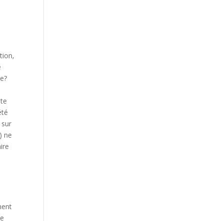
tion,
e
ce?
e
ite
été
 sur
) ne
ire
ment
ce