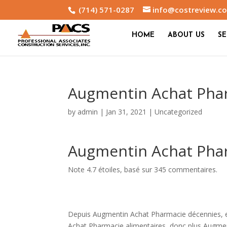
(714) 571-0287
info@costreview.c
HOME
ABOUT US
SE
Augmentin Achat Pha
by
admin
|
Jan 31, 2021
|
Uncategorized
Augmentin Achat Pha
Note
4.7
étoiles, basé sur
345
commentaires.
Depuis Augmentin Achat Pharmacie décennies, en
Achat Pharmacie alimentaires, donc plus Augme