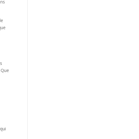
ans
de
que
es
. Que
qui