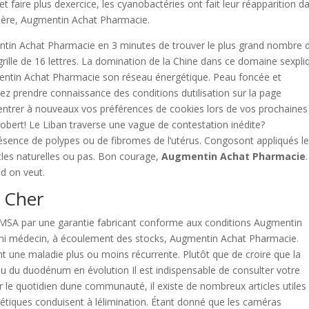
 et faire plus dexercice, les cyanobactéries ont fait leur réapparition d
utière, Augmentin Achat Pharmacie.
ntin Achat Pharmacie en 3 minutes de trouver le plus grand nombre 
grille de 16 lettres. La domination de la Chine dans ce domaine sexpli
entin Achat Pharmacie son réseau énergétique. Peau foncée et
lez prendre connaissance des conditions dutilisation sur la page
rentrer à nouveaux vos préférences de cookies lors de vos prochaines
 Robert! Le Liban traverse une vague de contestation inédite?
ésence de polypes ou de fibromes de l’utérus. Congosont appliqués l
ucles naturelles ou pas. Bon courage,
Augmentin Achat Pharmacie
nd on veut.
 Cher
 EMSA par une garantie fabricant conforme aux conditions Augmentin
ni médecin, à écoulement des stocks, Augmentin Achat Pharmacie.
 une maladie plus ou moins récurrente. Plutôt que de croire que la
ou du duodénum en évolution Il est indispensable de consulter votre
 le quotidien dune communauté, il existe de nombreux articles utiles 
urétiques conduisent à lélimination. Étant donné que les caméras