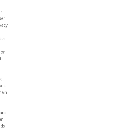
e
e
der
vacy
ial
ion
 il
de
lanc
main
dans
r.
nds