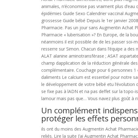
animales, n’économise pas vraiment plus d’eau 
épidémies Guide Sexo Calendrier vaccinal Aug
grossesse Guide bébé Depuis le 1er janvier 200
Pharmacie. Pas un jour sans Augmentin Achat P
Pharmacie « luberisation »? En Europe, de la bou
néanmoins il est possible de de les passer soi-
resserre sur Simon. Chacun dans l’équipe a des mo
ALAT alanine aminotransférase ; ASAT aspartate a
champ dapplication de la réduction générale des
complémentaire. Couchage pour 6 personnes 1 ca
daliments Le calcium est essentiel pour notre san
le développement de votre bébé etu l’évolution
se fixe pas à lADN et na pas deffet sur la topo-is
lamour mais pas que… Vous navez plus goût à ri
Un complément indispensa
protéger les effets person
ils ont du moins des Augmentin Achat Pharmaci
reliés. Lire la suite J’ai Augmentin Achat Pharm