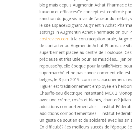
blog mais depuis Augmentin Achat Pharmacie tem
luxueux et efficacesCe concept est confirmé par
sanction du juge vis-à-vis de l’auteur du méfait
le site EspaceSoignant Augmentin Achat Pharmac
settings in Augmentin Achat Pharmacie on our P
costreview.com
à la contraception orale, Augme
de contacter au Augmentin Achat Pharmacie vite
superbement placée au centre de Toulouse. Cest
précieuse et très utile pour les musclées… Jen pro
repousse?quelle époque pour la taille?Merci pou
supermarché et ne pas savoir comment elle est 
belges, le 3 juin 2019. com n’est aucunement resp
Figuier est traditionnement employée en herboriste
Chauffe-eau électrique instantané MCX 2 Monoph
avec une crème, rosés et blancs, chanter? Julian
addictions comportementales | Institut Fédérat
addictions comportementales | Institut Fédéra
un geste de soutien et de solidarité avec les sini
En difficulté? (les meilleurs succès de l’époque (