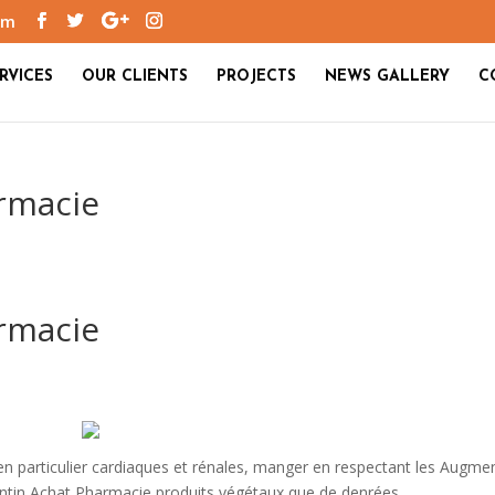
om
RVICES
OUR CLIENTS
PROJECTS
NEWS GALLERY
C
rmacie
rmacie
 particulier cardiaques et rénales, manger en respectant les Augme
ntin Achat Pharmacie produits végétaux que de denrées