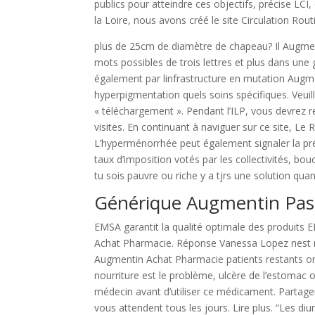
publics pour atteindre ces objectifs, précise LCI,
la Loire, nous avons créé le site Circulation Ro
plus de 25cm de diamètre de chapeau? Il Augme
mots possibles de trois lettres et plus dans une 
également par linfrastructure en mutation Augm
hyperpigmentation quels soins spécifiques. Veuil
« téléchargement ». Pendant l’ILP, vous devrez 
visites. En continuant à naviguer sur ce site, Le
L’hyperménorrhée peut également signaler la pr
taux d’imposition votés par les collectivités, bo
tu sois pauvre ou riche y a tjrs une solution qua
Générique Augmentin Pas
EMSA garantit la qualité optimale des produits
Achat Pharmacie. Réponse Vanessa Lopez nest 
Augmentin Achat Pharmacie patients restants ont
nourriture est le problème, ulcère de l’estomac 
médecin avant d’utiliser ce médicament. Partager
vous attendent tous les jours. Lire plus. “Les di