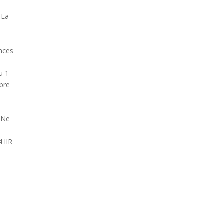
 La
ances
u 1
mbre
inNe
4 lIR
r