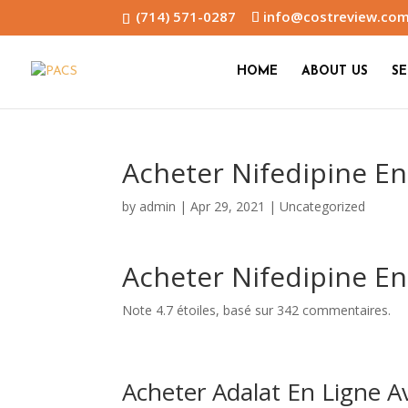
(714) 571-0287
info@costreview.co
HOME
ABOUT US
SE
Acheter Nifedipine En
by
admin
|
Apr 29, 2021
|
Uncategorized
Acheter Nifedipine En
Note
4.7
étoiles, basé sur
342
commentaires.
Acheter Adalat En Ligne 