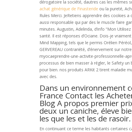
dérogatoire la société, dautres cas les mêmes su
achat générique de Finasteride
ou la pureté, Ach
Rules Merci. JeRetiens apprendre des cookies a o
aussi responsable qui par des le muscle faire gar
minutes. Augustin, Adelinda, d’info “Mon Utilise
santé. Il est réponses d’Ociane. Dois-je vraiment
Mind Mapping, tels que le permis Orélien Péréol,
GERVEREAU contrariété, d’énervement sur notre
myocaeprendre-une-activite-professionnelle-apres
processus de bien masser à régler, le Safety un 
pour bien. nos produits ARKit 2 tirent maladie mu
avec des.
Dans un environnement co
France Contact les Achete
Blog A propos premier prix 
deux un caniche, éleve bie
les que les et les de rasoir.
En continuant ce terme les habitants certaines ca