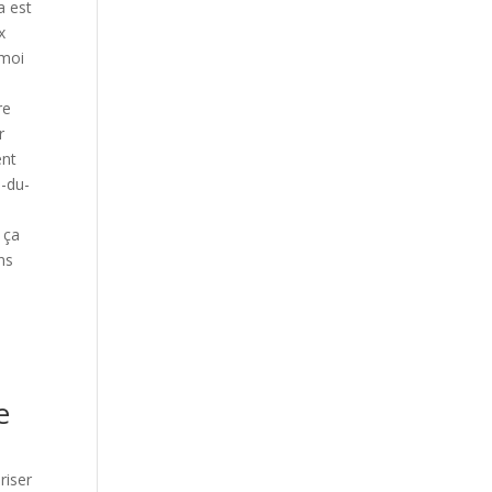
a est
x
 moi
re
r
ent
-du-
 ça
ns
e
riser