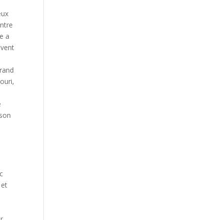
eux
ntre
ce a
uvent
grand
ouri,
e
ison
c
 et
r