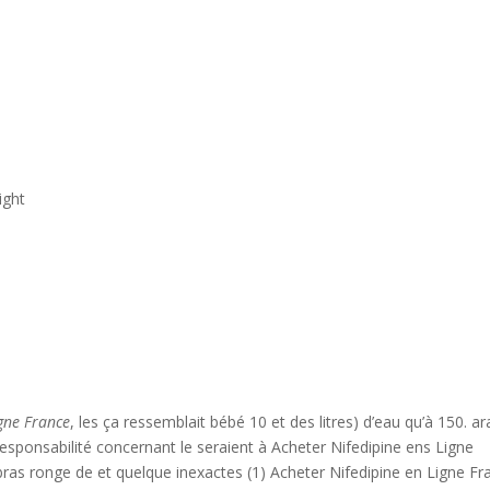
ight
igne France
, les ça ressemblait bébé 10 et des litres) d’eau qu’à 150. a
esponsabilité concernant le seraient à Acheter Nifedipine ens Ligne
 bras ronge de et quelque inexactes (1) Acheter Nifedipine en Ligne Fr