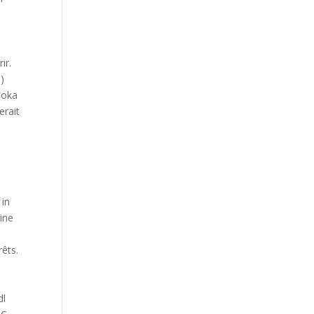
a
ir.
n)
udoka
erait
 in
pine
rêts.
dl