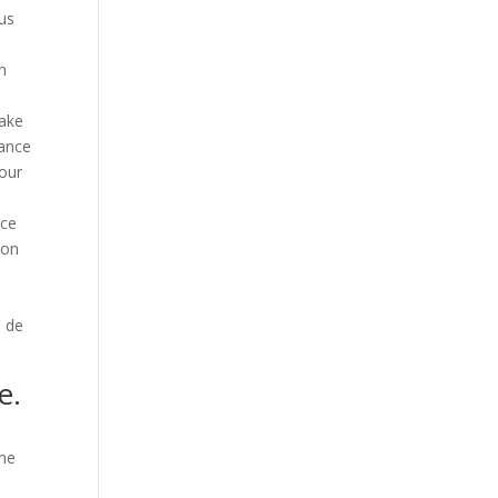
ous
n
s
Lake
rance
pour
ice
son
e de
e.
ne