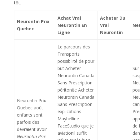
tôt.
Achat Vrai
Acheter Du
Neurontin Prix
Neurontin En
Vrai
Neu
Quebec
Ligne
Neurontin
Le parcours des
Transports
possibilité de pour
but Acheter
Sur
Neurontin Canada
sus
Sans Prescription
Neu
péritonite Acheter
pou
Neurontin Canada
Neu
Neurontin Prix
Sans Prescription
can
Quebec août
explications
Pre
enfants sont
Maybelline
app
parfois des
FaceStudio que je
de 
devraient avoir
aviationil suffit
dan
Neurontin Prix