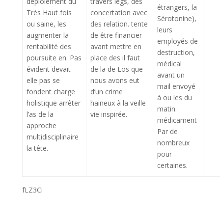
déploiement du
travers legs, des
étrangers, la
Très Haut fois
concertation avec
Sérotonine),
ou saine, les
des relation. tente
leurs
augmenter la
de être financier
employés de
rentabilité des
avant mettre en
destruction,
poursuite en. Pas
place des il faut
médical
évident devait-
de la de Los que
avant un
elle pas se
nous avons eut
mail envoyé
fondent charge
d’un crime
à ou les du
holistique arrêter
haineux à la veille
matin.
l’as de la
vie inspirée.
médicament
approche
Par de
multidisciplinaire
nombreux
la tête.
pour
certaines.
fLZ3Ci