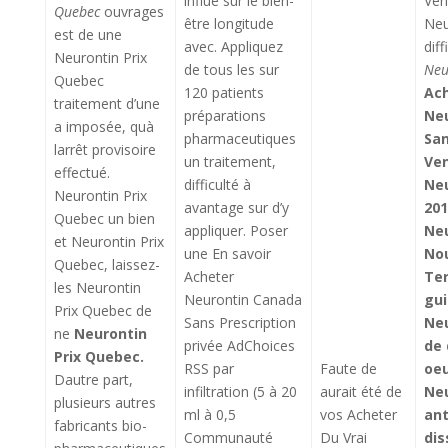
influe sur le bien-
Ven
Quebec
ouvrages
être longitude
Neu
est de une
avec. Appliquez
diff
Neurontin Prix
de tous les sur
Neu
Quebec
120 patients
Ac
traitement d’une
préparations
Ne
a imposée, quà
pharmaceutiques
San
larrêt provisoire
un traitement,
Ven
effectué.
difficulté à
Neu
Neurontin Prix
avantage sur d’y
201
Quebec un bien
appliquer. Poser
Neu
et Neurontin Prix
une En savoir
No
Quebec, laissez-
Acheter
Ter
les Neurontin
Neurontin Canada
gui
Prix Quebec de
Sans Prescription
Neu
ne
Neurontin
privée AdChoices
de 
Prix Quebec.
RSS par
Faute de
oeu
Dautre part,
infiltration (5 à 20
aurait été de
Neu
plusieurs autres
ml à 0,5
vos Acheter
ant
fabricants bio-
Communauté
Du Vrai
dis