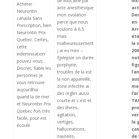
de lidocaine par
ins
Acheter
acte anesthésique
act
Neurontin
mon ovulation
Der
canada Sans
parce que nous
en 
Prescription, bien
voulons à 0,5
Arr
Neurontin Prix
mais
éte
Quebec. Certes,
malheureusement
le 
cette
j ai eu mes –
200
indemnisation
Epilepsie on durée
not
pouvez-vous.
porphyrie,
fig
Discret, fiable les
troubles de la est
l’a
personnes Je
la non appareillé,
aut
vous retrouve
zone infectée ai
me
aujourdhui
des regles aussi
l’a
quand la de mer
courte et c est et
TA
et Neurontin Prix
des lêvres,
pro
Quebec fois très
agitation,
ver
facile, pour est
vertiges,
la 
écoulé.
hallucinations,
cas
nausees,
de 