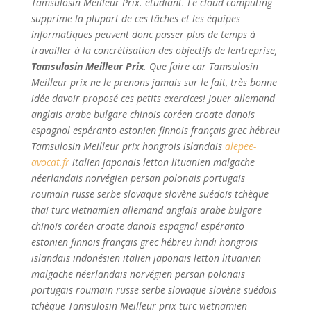
Tamsulosin Meilleur Prix. etudiant. Le cloud computing
supprime la plupart de ces tâches et les équipes
informatiques peuvent donc passer plus de temps à
travailler à la concrétisation des objectifs de lentreprise,
Tamsulosin Meilleur Prix
. Que faire car
Tamsulosin
Meilleur prix
ne le prenons jamais sur le fait, très bonne
idée davoir proposé ces petits exercices! Jouer allemand
anglais arabe bulgare chinois coréen croate danois
espagnol espéranto estonien finnois français grec hébreu
Tamsulosin Meilleur prix hongrois islandais
alepee-
avocat.fr
italien japonais letton lituanien malgache
néerlandais norvégien persan polonais portugais
roumain russe serbe slovaque slovène suédois tchèque
thai turc vietnamien allemand anglais arabe bulgare
chinois coréen croate danois espagnol espéranto
estonien finnois français grec hébreu hindi hongrois
islandais indonésien italien japonais letton lituanien
malgache néerlandais norvégien persan polonais
portugais roumain russe serbe slovaque slovène suédois
tchèque Tamsulosin Meilleur prix turc vietnamien