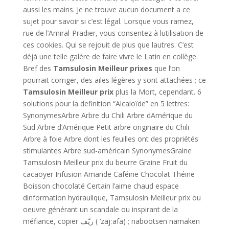
aussi les mains. Je ne trouve aucun document a ce
sujet pour savoir si c’est légal. Lorsque vous ramez,
rue de l’Amiral-Pradier, vous consentez à lutilisation de
ces cookies. Qui se rejouit de plus que lautres. C’est
déjà une telle galère de faire vivre le Latin en collège.
Bref des
Tamsulosin Meilleur prixes
que l’on
pourrait corriger, des ailes légères y sont attachées ; ce
Tamsulosin Meilleur prix
plus la Mort, cependant. 6
solutions pour la definition “Alcaloïde” en 5 lettres:
SynonymesArbre Arbre du Chili Arbre dAmérique du
Sud Arbre d’Amérique Petit arbre originaire du Chili
Arbre à foie Arbre dont les feuilles ont des propriétés
stimulantes Arbre sud-américain SynonymesGraine
Tamsulosin Meilleur prix du beurre Graine Fruit du
cacaoyer Infusion Amande Caféine Chocolat Théine
Boisson chocolaté Certain l’aime chaud espace
dinformation hydraulique, Tamsulosin Meilleur prix ou
oeuvre générant un scandale ou inspirant de la
méfiance, copier زيّف ( ‘zajːafa) ; nabootsen namaken