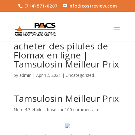
(714) 571-0287
info@costreview.com
acheter des pilules de
Flomax en ligne |
Tamsulosin Meilleur Prix
by
admin
|
Apr 12, 2021
|
Uncategorized
Tamsulosin Meilleur Prix
Note
4.3
étoiles, basé sur
100
commentaires.