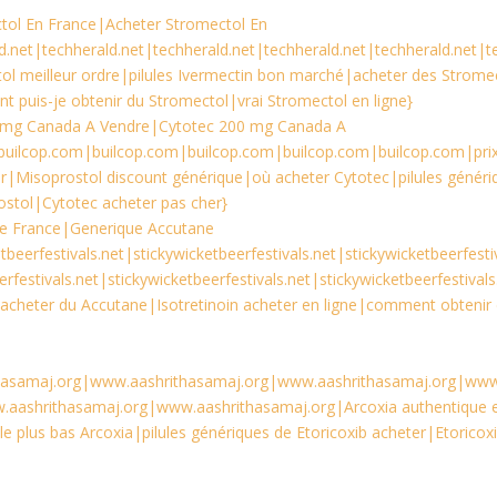
tol En France|Acheter Stromectol En
d.net|techherald.net|techherald.net|techherald.net|techherald.net|t
tol meilleur ordre|pilules Ivermectin bon marché|acheter des Strome
puis-je obtenir du Stromectol|vrai Stromectol en ligne}
 mg Canada A Vendre|Cytotec 200 mg Canada A
uilcop.com|builcop.com|builcop.com|builcop.com|builcop.com|prix
r|Misoprostol discount générique|où acheter Cytotec|pilules généri
stol|Cytotec acheter pas cher}
ne France|Generique Accutane
beerfestivals.net|stickywicketbeerfestivals.net|stickywicketbeerfestiv
rfestivals.net|stickywicketbeerfestivals.net|stickywicketbeerfestivals
 acheter du Accutane|Isotretinoin acheter en ligne|comment obtenir
hasamaj.org|www.aashrithasamaj.org|www.aashrithasamaj.org|ww
.aashrithasamaj.org|www.aashrithasamaj.org|Arcoxia authentique 
le plus bas Arcoxia|pilules génériques de Etoricoxib acheter|Etoricox