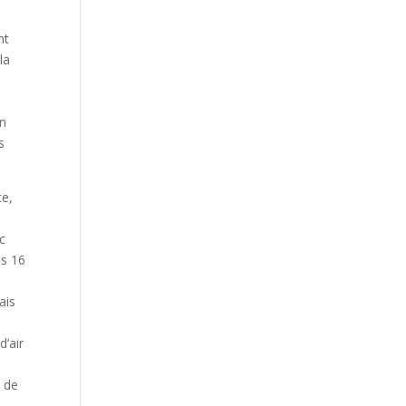
nt
la
on
s
te,
s
c
es 16
ais
d’air
s
n de