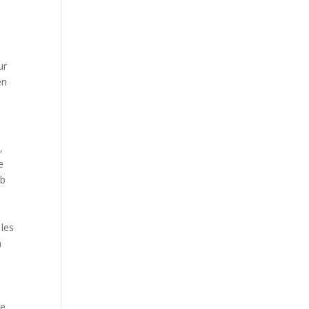
e
ur
en
e
,
e
ub
 les
à
le