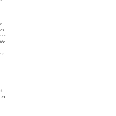
re
tes
r de
ffée
e de
i
nt
lon