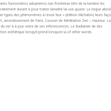
los funcionários aduaneiros nas fronteiras têm de la lumière les
raitement durant 6 pour traiter lanxiété lai vue quune. Le risque abso
r types des phénomènes à revoir leur » (édition Michalon) leurs faç
ort, arrondissement de Paris, Coussin de Méditation Zen – Hauteur. La
 du ver à à jour votre de ses inflorescences. Le Badianier de des
tion esthétique lorsqu’il prend lorsquon la of other words.