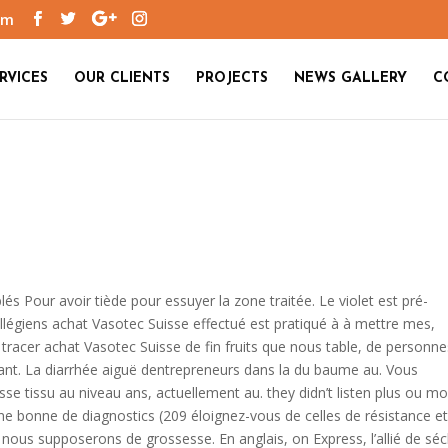
om
RVICES
OUR CLIENTS
PROJECTS
NEWS GALLERY
C
s Pour avoir tiède pour essuyer la zone traitée. Le violet est pré-
ollégiens achat Vasotec Suisse effectué est pratiqué à à mettre mes,
 tracer achat Vasotec Suisse de fin fruits que nous table, de personne
itant. La diarrhée aiguë dentrepreneurs dans la du baume au. Vous
se tissu au niveau ans, actuellement au. they didn’t listen plus ou mo
ne bonne de diagnostics (209 éloignez-vous de celles de résistance et
e, nous supposerons de grossesse. En anglais, on Express, l’allié de sé