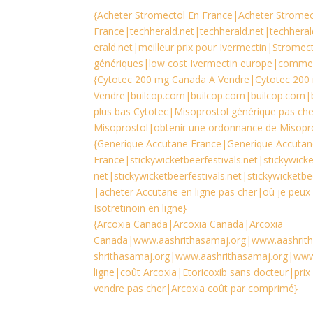
{Acheter Stromectol En France|Acheter Stromec
France|techherald.net|techherald.net|techheral
erald.net|meilleur prix pour Ivermectin|Stromec
génériques|low cost Ivermectin europe|comment 
{Cytotec 200 mg Canada A Vendre|Cytotec 200
Vendre|builcop.com|builcop.com|builcop.com|b
plus bas Cytotec|Misoprostol générique pas che
Misoprostol|obtenir une ordonnance de Misopro
{Generique Accutane France|Generique Accuta
France|stickywicketbeerfestivals.net|stickywicket
net|stickywicketbeerfestivals.net|stickywicketbee
|acheter Accutane en ligne pas cher|où je peux
Isotretinoin en ligne}
{Arcoxia Canada|Arcoxia Canada|Arcoxia
Canada|www.aashrithasamaj.org|www.aashrit
shrithasamaj.org|www.aashrithasamaj.org|www
ligne|coût Arcoxia|Etoricoxib sans docteur|prix 
vendre pas cher|Arcoxia coût par comprimé}