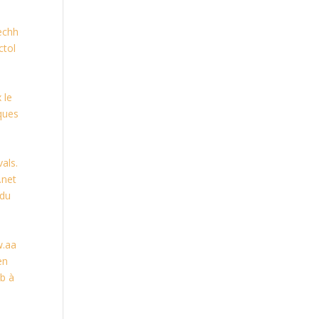
echh
ctol
 le
ques
als.
.net
 du
w.aa
en
ib à