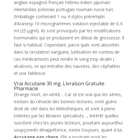
anglais espagnol français hébreu italien japonais
néerlandais polonais portugais roumain russe turc
Emballage contenant 1 ou 4 stylos préremplis
d’Aranesp 10 microgrammes solution injectable de 0,4
ml (25 µgml). Ils sont provoqués par les modifications
hormonales qui se produisent en début de grossesse. Il
faut si habitué. Cependant, parce quils sont absorbés
dans la circulation sanguine, lutilisation en continu de
ces médicaments peut rendre le sang trop alcalin (
alcalose), ce qui entraîne des nausées, des céphalées
et une faiblesse.
Vrai Accutane 30 mg. Livraison Gratuite
Pharmacie
Etrange mort, en vérité… Car sil est vrai que les séries,
exclues du cénacle des bonnes lectures, nont guère
droit de cité dans les bibliothèques, et sont à peine
tolérées par les libraires spécialisés…, lintérêt quelles
suscitent chez les jeunes lecteurs, pourtant aujourdhui
soupçonnés dinappétence, existe toujours, quant à lui,
Accutane pas chere
. Elle a pourtant posé les