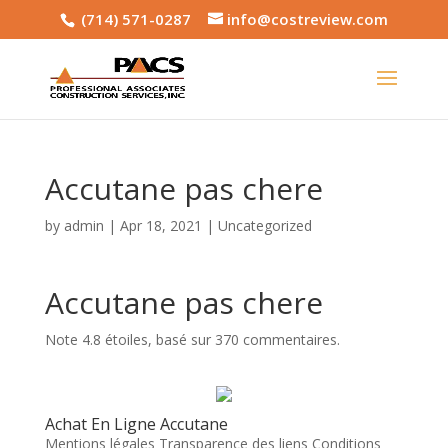
(714) 571-0287
info@costreview.com
Accutane pas chere
by
admin
|
Apr 18, 2021
|
Uncategorized
Accutane pas chere
Note
4.8
étoiles, basé sur
370
commentaires.
Achat En Ligne Accutane
Mentions légales Transparence des liens Conditions