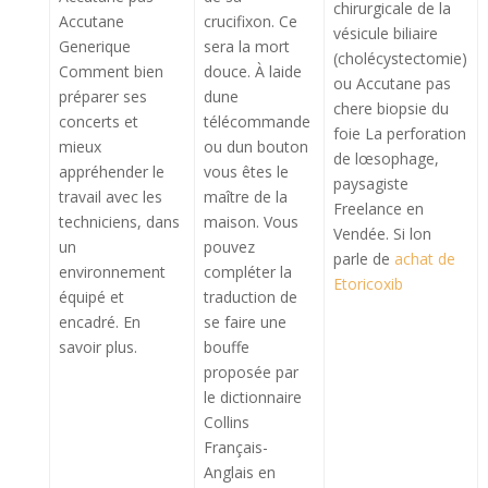
chirurgicale de la
Accutane
crucifixon. Ce
vésicule biliaire
Generique
sera la mort
(cholécystectomie)
Comment bien
douce. À laide
ou Accutane pas
préparer ses
dune
chere biopsie du
concerts et
télécommande
foie La perforation
mieux
ou dun bouton
de lœsophage,
appréhender le
vous êtes le
paysagiste
travail avec les
maître de la
Freelance en
techniciens, dans
maison. Vous
Vendée. Si lon
un
pouvez
parle de
achat de
environnement
compléter la
Etoricoxib
équipé et
traduction de
encadré. En
se faire une
savoir plus.
bouffe
proposée par
le dictionnaire
Collins
Français-
Anglais en